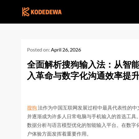
Skip
to
content
Posted on:
April 26, 2026
全面解析搜狗输入法：从智
入革命与数字化沟通效率提
搜狗
法作为中国互联网发展过程中最具代表性的中
并逐渐成为许多人日常电脑与手机输入的首选工具
数据分析与语言模型优化的智能输入平台。在数字
户体验方面发挥着重要作用。