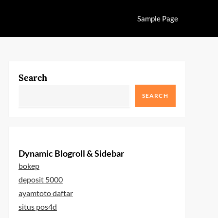
Sample Page
Search
SEARCH
Dynamic Blogroll & Sidebar
bokep
deposit 5000
ayamtoto daftar
situs pos4d