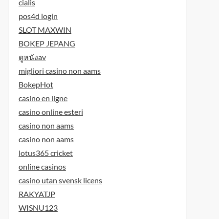
cialis
pos4d login
SLOT MAXWIN
BOKEP JEPANG
ดูหนังav
migliori casino non aams
BokepHot
casino en ligne
casino online esteri
casino non aams
casino non aams
lotus365 cricket
online casinos
casino utan svensk licens
RAKYATJP
WISNU123