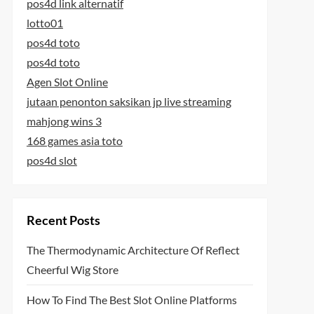
pos4d link alternatif
lotto01
pos4d toto
pos4d toto
Agen Slot Online
jutaan penonton saksikan jp live streaming
mahjong wins 3
168 games asia toto
pos4d slot
Recent Posts
The Thermodynamic Architecture Of Reflect
Cheerful Wig Store
How To Find The Best Slot Online Platforms