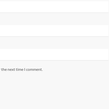
r the next time I comment.