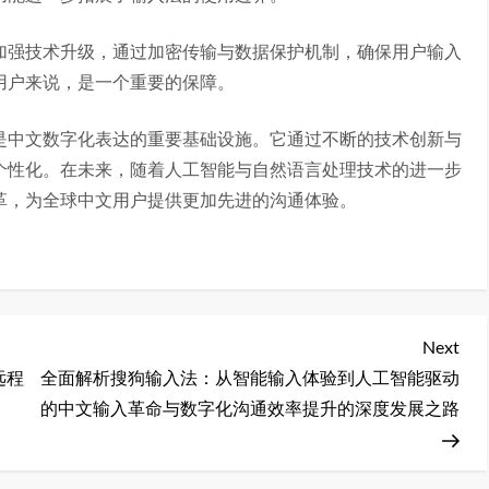
加强技术升级，通过加密传输与数据保护机制，确保用户输入
用户来说，是一个重要的保障。
是中文数字化表达的重要基础设施。它通过不断的技术创新与
个性化。在未来，随着人工智能与自然语言处理技术的进一步
革，为全球中文用户提供更加先进的沟通体验。
Nex
Next
Pos
远程
全面解析搜狗输入法：从智能输入体验到人工智能驱动
的中文输入革命与数字化沟通效率提升的深度发展之路