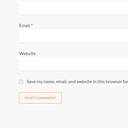
n
Email
*
Website
Save my name, email, and website in this browser fo