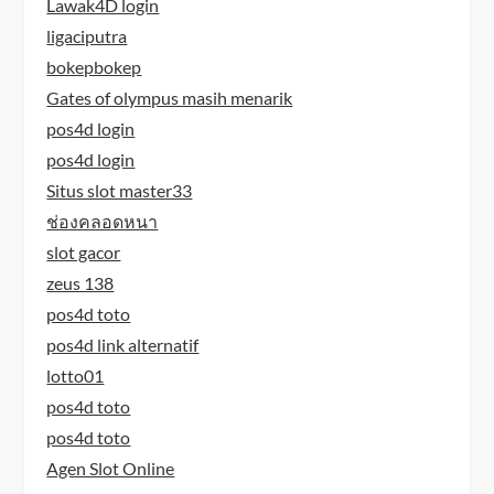
Lawak4D login
ligaciputra
bokepbokep
Gates of olympus masih menarik
pos4d login
pos4d login
Situs slot master33
ช่องคลอดหนา
slot gacor
zeus 138
pos4d toto
pos4d link alternatif
lotto01
pos4d toto
pos4d toto
Agen Slot Online