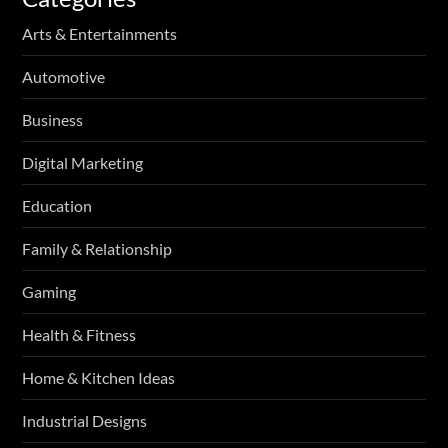
Arts & Entertainments
Automotive
Business
Digital Marketing
Education
Family & Relationship
Gaming
Health & Fitness
Home & Kitchen Ideas
Industrial Designs