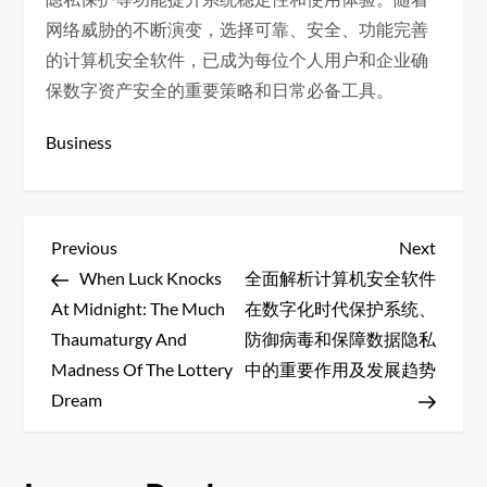
网络威胁的不断演变，选择可靠、安全、功能完善
的计算机安全软件，已成为每位个人用户和企业确
保数字资产安全的重要策略和日常必备工具。
Business
P
Previous
Next
Previous
Next
Post
Post
When Luck Knocks
全面解析计算机安全软件
o
At Midnight: The Much
在数字化时代保护系统、
s
Thaumaturgy And
防御病毒和保障数据隐私
Madness Of The Lottery
中的重要作用及发展趋势
t
Dream
n