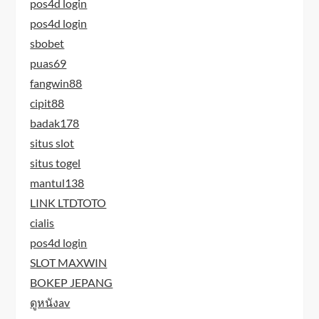
pos4d login
pos4d login
sbobet
puas69
fangwin88
cipit88
badak178
situs slot
situs togel
mantul138
LINK LTDTOTO
cialis
pos4d login
SLOT MAXWIN
BOKEP JEPANG
ดูหนังav