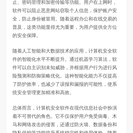
止、密码管理和加密传输等功能。用户在上网时，
软件可以阻止恶意网站窃取个人信息，保护账户安
全，防止身份被冒用。随着远程办公和在线交易的
普及，这类功能显得尤为重要，为用户提供全方位
的安全保障。
随着人工智能和大数据技术的应用，计算机安全软
件的智能化水平不断提升。通过机器学习算法，软
件可以自主识别未知威胁，并根据用户行为进行风
险预测和防御策略优化。这种智能化能力不仅提高
了防护效率，也减少了误报和漏报的可能性，使系
统安全管理更加精准和高效。
总体而言，计算机安全软件在现代信息社会中扮演
着不可替代的角色。它不仅保护用户免受病毒、木
马和网络攻击的侵害，还通过防火墙、数据备份和
隐私保护等功能提升系统稳定性和使用体验。随着