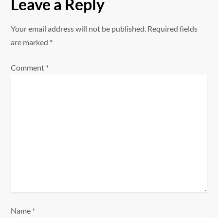
a
Leave a Reply
v
Your email address will not be published.
Required fields
i
are marked
*
g
Comment
*
a
t
i
o
n
Name
*