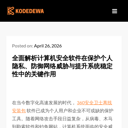
Skip
to
content
Posted on:
April 26, 2026
全面解析计算机安全软件在保护个人
隐私、防御网络威胁与提升系统稳定
性中的关键作用
在当今数字化高速发展的时代，
360安全卫士离线
安装包
软件已成为个人用户和企业不可或缺的保护
工具。随着网络攻击手段日益复杂，从病毒、木马
到勒索软件和钓鱼网站，计算机系统面临的安全威