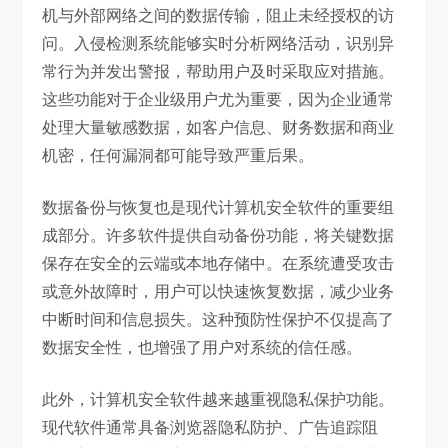
机与外部网络之间的数据传输，阻止未经授权的访
问。入侵检测系统能够实时分析网络活动，识别异
常行为并发出警报，帮助用户及时采取应对措施。
这些功能对于企业级用户尤为重要，因为企业通常
处理大量敏感数据，如客户信息、财务数据和商业
机密，任何漏洞都可能导致严重后果。
数据备份与恢复也是现代计算机安全软件的重要组
成部分。许多软件提供自动备份功能，将关键数据
保存在安全的云端或本地存储中。在系统遭受攻击
或意外故障时，用户可以快速恢复数据，减少业务
中断时间和信息损失。这种预防性保护不仅提高了
数据安全性，也增强了用户对系统的信任感。
此外，计算机安全软件越来越重视隐私保护功能。
现代软件通常具备浏览器隐私防护、广告追踪阻