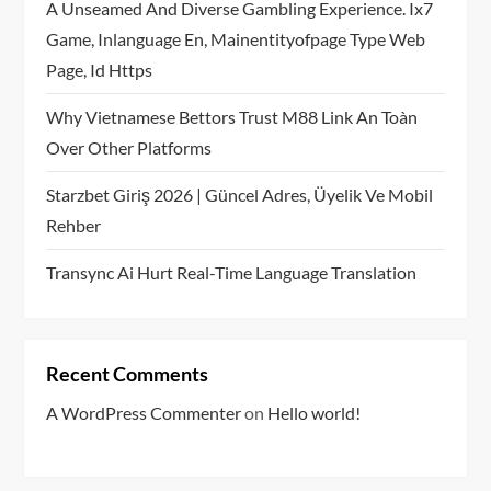
A Unseamed And Diverse Gambling Experience. Ix7
Game, Inlanguage En, Mainentityofpage Type Web
Page, Id Https
Why Vietnamese Bettors Trust M88 Link An Toàn
Over Other Platforms
Starzbet Giriş 2026 | Güncel Adres, Üyelik Ve Mobil
Rehber
Transync Ai Hurt Real-Time Language Translation
Recent Comments
A WordPress Commenter
on
Hello world!