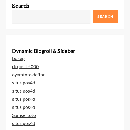
Search
SEARCH
Dynamic Blogroll & Sidebar
bokep
deposit 5000
ayamtoto daftar
situs pos4d
situs pos4d
situs pos4d
situs pos4d
Sumsel toto
situs pos4d