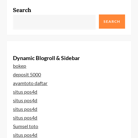
Search
SEARCH
Dynamic Blogroll & Sidebar
bokep
deposit 5000
ayamtoto daftar
situs pos4d
situs pos4d
situs pos4d
situs pos4d
Sumsel toto
situs pos4d