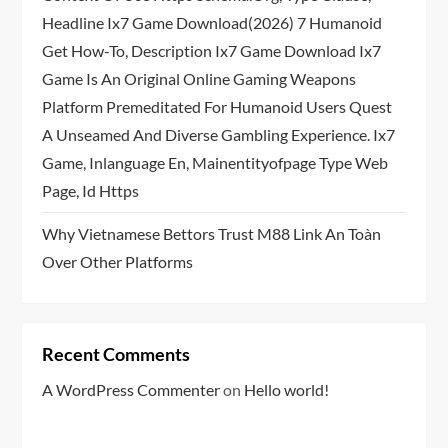
Headline Ix7 Game Download(2026) 7 Humanoid
Get How-To, Description Ix7 Game Download Ix7
Game Is An Original Online Gaming Weapons
Platform Premeditated For Humanoid Users Quest
A Unseamed And Diverse Gambling Experience. Ix7
Game, Inlanguage En, Mainentityofpage Type Web
Page, Id Https
Why Vietnamese Bettors Trust M88 Link An Toàn
Over Other Platforms
Recent Comments
A WordPress Commenter
on
Hello world!