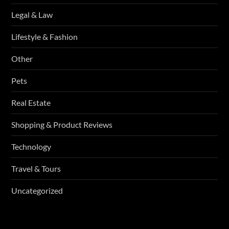
Legal & Law
Lifestyle & Fashion
Other
Pets
Real Estate
Shopping & Product Reviews
Technology
Travel & Tours
Uncategorized