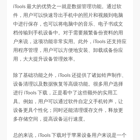
iTools 最大的优势之一就是数据管理功能。通过软
件，用户可以快速导出手机中的照片和视频到电脑
中进行保存，也可以将电脑中的音乐、电子书或文
档传输到手机设备中。对于需要频繁备份资料的用
户来说，这项功能非常实用。此外，iTools 还支持应
用程序管理，用户可以方便地安装、卸载或备份应
用，大大提升设备管理效率。
除了基础功能之外，iTools 还提供了诸如铃声制作、
设备清理以及数据恢复等高级功能。很多用户选择
进行 iTools 下载，正是看中了这些额外的实用工
具。例如，用户可以通过软件自定义手机铃声，让
设备更具个性化；同时还能清理缓存文件，释放更
多存储空间，提高设备运行速度。
总的来说，iTools 下载对于苹果设备用户来说是一个