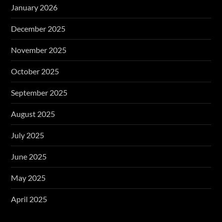
January 2026
December 2025
November 2025
October 2025
September 2025
August 2025
July 2025
June 2025
May 2025
April 2025