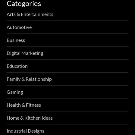
Categories
Arts & Entertainments
Automotive
Business
Digital Marketing
Education
Family & Relationship
Gaming
Health & Fitness
Home & Kitchen Ideas
Industrial Designs