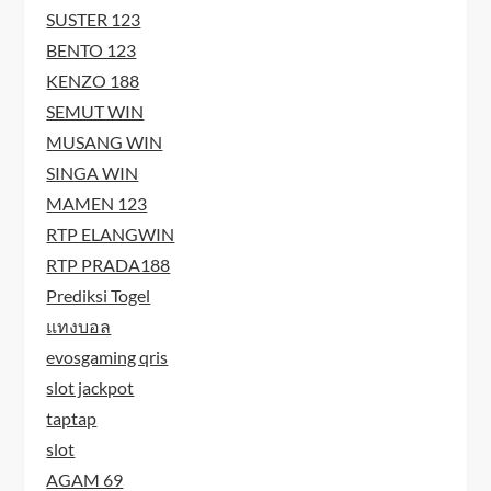
SUSTER 123
BENTO 123
KENZO 188
SEMUT WIN
MUSANG WIN
SINGA WIN
MAMEN 123
RTP ELANGWIN
RTP PRADA188
Prediksi Togel
แทงบอล
evosgaming qris
slot jackpot
taptap
slot
AGAM 69