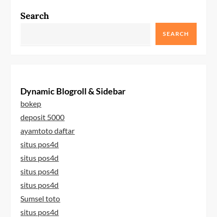
Search
SEARCH
Dynamic Blogroll & Sidebar
bokep
deposit 5000
ayamtoto daftar
situs pos4d
situs pos4d
situs pos4d
situs pos4d
Sumsel toto
situs pos4d