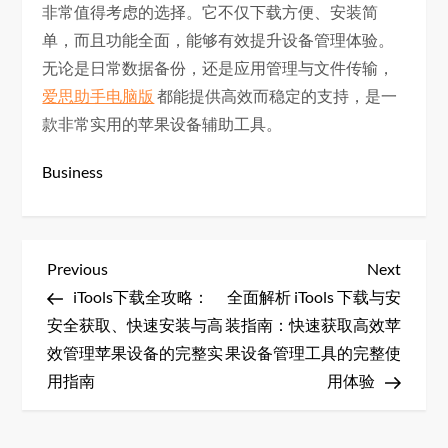
非常值得考虑的选择。它不仅下载方便、安装简
单，而且功能全面，能够有效提升设备管理体验。
无论是日常数据备份，还是应用管理与文件传输，
爱思助手电脑版
都能提供高效而稳定的支持，是一
款非常实用的苹果设备辅助工具。
Business
P
Previous
Next
Previous
Next
Post
Post
iTools下载全攻略：
全面解析 iTools 下载与安
o
安全获取、快速安装与高
装指南：快速获取高效苹
s
效管理苹果设备的完整实
果设备管理工具的完整使
用指南
用体验
t