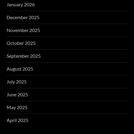
January 2026
December 2025
November 2025
October 2025
September 2025
August 2025
July 2025
June 2025
May 2025
April 2025