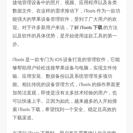
捷地管理设备中的照片、视频、应用程序以及各类
数据文件。在这样的需求推动下，iTools 作为一款功
能强大的苹果设备管理软件，受到了广大用户的欢
迎。对于许多新用户来说，了解
iTools 下载
的方法
以及软件的具体优势，是开始使用这款工具的第一
步。
iTools 是一款专门为 iOS 设备打造的管理软件，它能
够帮助用户轻松连接苹果设备与电脑，实现文件传
输、应用安装、数据备份以及系统管理等多项功
能。相比传统的设备管理方式，iTools 的操作界面更
加简洁直观，即使是没有太多技术经验的用户，也
可以快速上手。正因为如此，越来越多的人开始搜
索 iTools 下载，希望找到一个安全、稳定且高效的
下载渠道。
在进行 iTools 下载时，用户首先需要确认自己的电