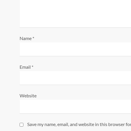
t
i
o
Name
*
n
Email
*
Website
Save my name, email, and website in this browser fo