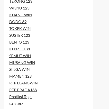
TERONG 123
WISNU 123
KIJANG WIN
DODO 69
TOKEK WIN
SUSTER 123
BENTO 123
KENZO 188
SEMUT WIN
MUSANG WIN
SINGA WIN
MAMEN 123
RTP ELANGWIN
RTP PRADA188
Prediksi Togel
แทงบอล