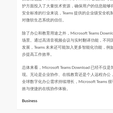
护方面投入了大量技术资源，确保用户的信息能够
安全标准的行业来说，Teams 提供的企业级安
对微软生态系统的信任。
除了办公和教育用途之外，Microsoft Teams 
场景。通过高清音视频会议与实时翻译功能，不同
发展，Teams 未来还可能加入更多智能化功能，
步提高工作效率。
总体来看，Microsoft Teams Downloa
现。无论是企业协作、在线教育还是个人远程办公，
全球数字化办公需求持续增长，Microsoft Te
效与便捷的在线协作体验。
Business