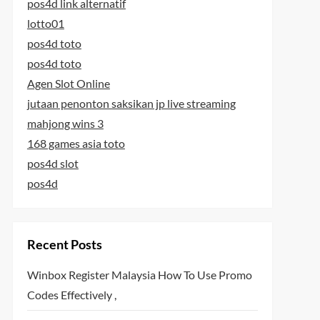
pos4d link alternatif
lotto01
pos4d toto
pos4d toto
Agen Slot Online
jutaan penonton saksikan jp live streaming
mahjong wins 3
168 games asia toto
pos4d slot
pos4d
Recent Posts
Winbox Register Malaysia How To Use Promo
Codes Effectively ,