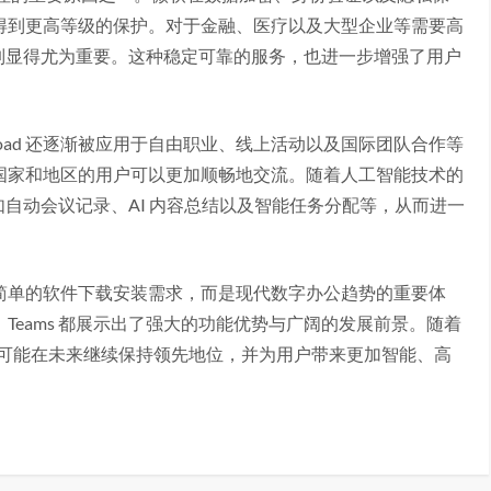
得到更高等级的保护。对于金融、医疗以及大型企业等需要高
全机制显得尤为重要。这种稳定可靠的服务，也进一步增强了用户
Download 还逐渐被应用于自由职业、线上活动以及国际团队合作等
国家和地区的用户可以更加顺畅地交流。随着人工智能技术的
例如自动会议记录、AI 内容总结以及智能任务分配等，从而进一
d 已经不仅是简单的软件下载安装需求，而是现代数字办公趋势的重要体
Teams 都展示出了强大的功能优势与广阔的发展前景。随着
ams 很可能在未来继续保持领先地位，并为用户带来更加智能、高