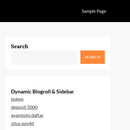
Sample Page
Search
SEARCH
Dynamic Blogroll & Sidebar
bokep
deposit 5000
ayamtoto daftar
situs pos4d