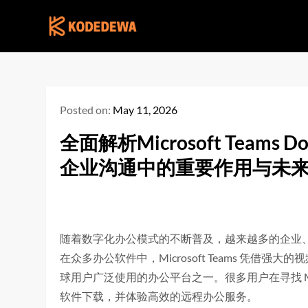
Skip
to
content
Posted on:
May 11, 2026
全面解析Microsoft Team
企业沟通中的重要作用与未
随着数字化办公模式的不断普及，越来越多的企业
在众多办公软件中，Microsoft Teams 凭
球用户广泛使用的办公平台之一。很多用户在寻找 Micros
软件下载，并体验高效的远程办公服务。