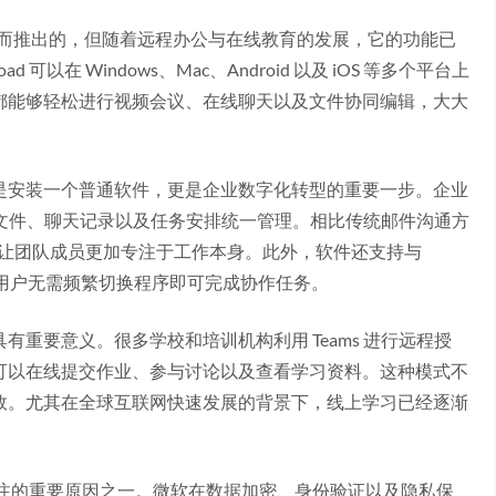
部沟通需求而推出的，但随着远程办公与在线教育的发展，它的功能已
oad 可以在 Windows、Mac、Android 以及 iOS 等多个平台上
都能够轻松进行视频会议、在线聊天以及文件协同编辑，大大
oad 不仅仅是安装一个普通软件，更是企业数字化转型的重要一步。企业
项目文件、聊天记录以及任务安排统一管理。相比传统邮件沟通方
让团队成员更加专注于工作本身。此外，软件还支持与
深度整合，用户无需频繁切换程序即可完成协作任务。
ad 同样具有重要意义。很多学校和培训机构利用 Teams 进行远程授
可以在线提交作业、参与讨论以及查看学习资料。这种模式不
效。尤其在全球互联网快速发展的背景下，线上学习已经逐渐
d 备受用户关注的重要原因之一。微软在数据加密、身份验证以及隐私保