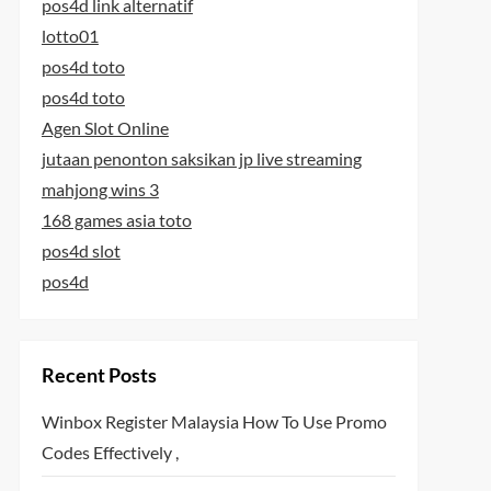
pos4d link alternatif
lotto01
pos4d toto
pos4d toto
Agen Slot Online
jutaan penonton saksikan jp live streaming
mahjong wins 3
168 games asia toto
pos4d slot
pos4d
Recent Posts
Winbox Register Malaysia How To Use Promo
Codes Effectively ,