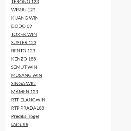
TERONG 123
WISNU 123
KIJANG WIN
DODO 69
TOKEK WIN
SUSTER 123
BENTO 123
KENZO 188
SEMUT WIN
MUSANG WIN
SINGA WIN
MAMEN 123
RTP ELANGWIN
RTP PRADA188
Prediksi Togel
แทงบอล