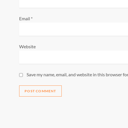
n
Email
*
Website
Save my name, email, and website in this browser fo