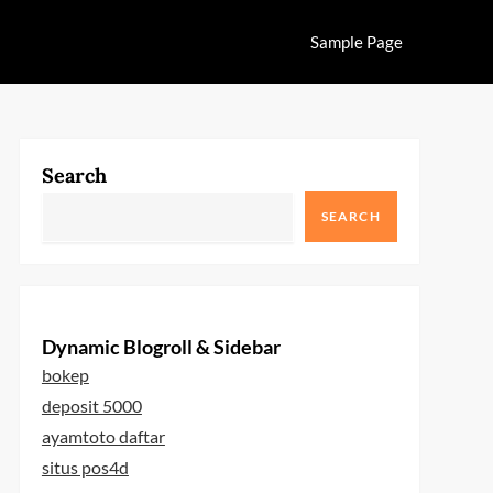
Sample Page
Search
SEARCH
Dynamic Blogroll & Sidebar
bokep
deposit 5000
ayamtoto daftar
situs pos4d