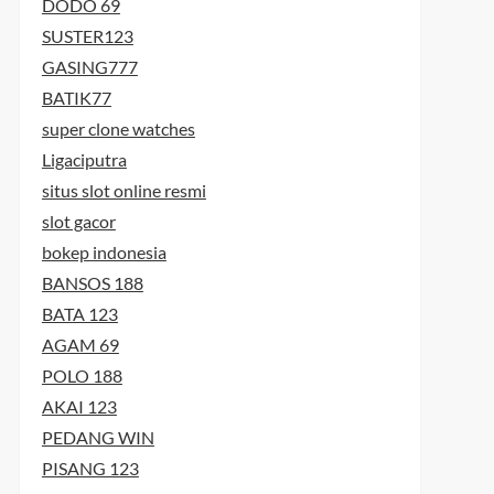
DODO 69
SUSTER123
GASING777
BATIK77
super clone watches
Ligaciputra
situs slot online resmi
slot gacor
bokep indonesia
BANSOS 188
BATA 123
AGAM 69
POLO 188
AKAI 123
PEDANG WIN
PISANG 123