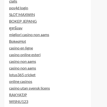
cialis
pos4d login
SLOT MAXWIN
BOKEP JEPANG
ดูหนังav
migliori casino non aams
BokepHot
casino en ligne
casino online esteri
casino non aams
casino non aams
lotus365 cricket
online casinos
casino utan svensk licens
RAKYATJP
WISNU123