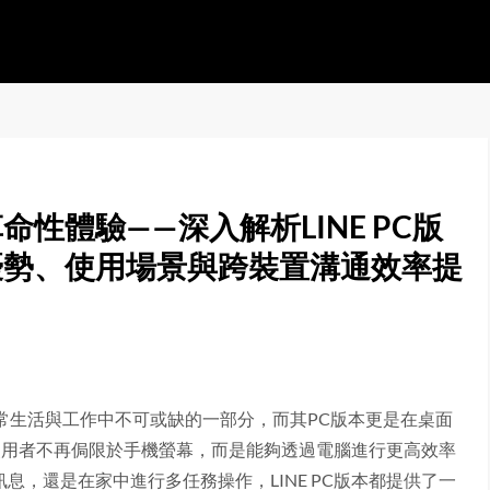
性體驗——深入解析LINE PC版
優勢、使用場景與跨裝置溝通效率提
日常生活與工作中不可或缺的一部分，而其PC版本更是在桌面
讓使用者不再侷限於手機螢幕，而是能夠透過電腦進行更高效率
，還是在家中進行多任務操作，LINE PC版本都提供了一