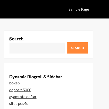
Sample Page
Search
SEARCH
Dynamic Blogroll & Sidebar
bokep
deposit 5000
ayamtoto daftar
situs pos4d