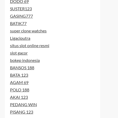
DODO 69
SUSTER123
GASING777
BATIK77
super clone watches
Ligaciputra
situs slot online resmi
slot gacor
bokep indonesia
BANSOS 188
BATA 123
AGAM 69
POLO 188
AKAI 123
PEDANG WIN
PISANG 123