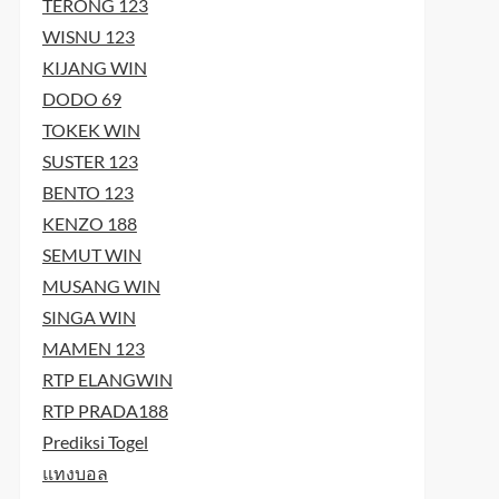
TERONG 123
WISNU 123
KIJANG WIN
DODO 69
TOKEK WIN
SUSTER 123
BENTO 123
KENZO 188
SEMUT WIN
MUSANG WIN
SINGA WIN
MAMEN 123
RTP ELANGWIN
RTP PRADA188
Prediksi Togel
แทงบอล