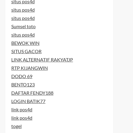
situs pos4d
situs pos4d
situs pos4d
Sumsel toto
situs pos4d
BEWOK WIN
SITUS GACOR
LINK ALTERNATIF RAKYATJP
RTP KIJANGWIN
DODO 69
BENTO123
DAFTAR FENDY188
LOGIN BATIK77
link pos4d
link pos4d
togel