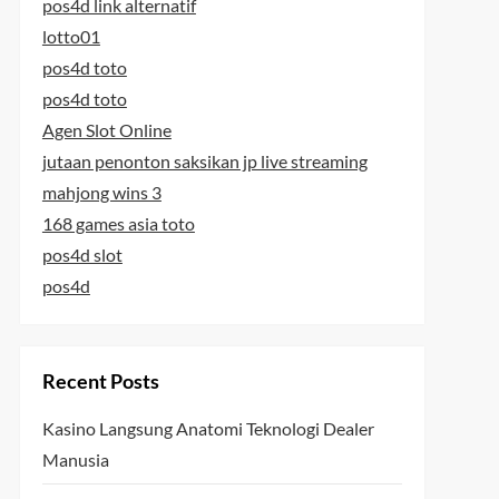
pos4d link alternatif
lotto01
pos4d toto
pos4d toto
Agen Slot Online
jutaan penonton saksikan jp live streaming
mahjong wins 3
168 games asia toto
pos4d slot
pos4d
Recent Posts
Kasino Langsung Anatomi Teknologi Dealer
Manusia