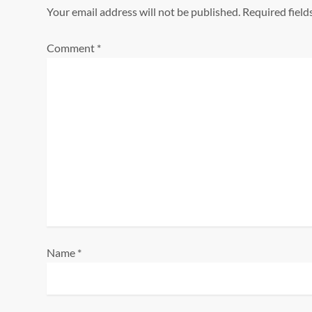
n
Your email address will not be published.
Required fiel
a
Comment
*
v
i
g
a
t
i
o
Name
*
n