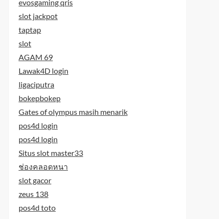
evosgaming qris
slot jackpot
taptap
slot
AGAM 69
Lawak4D login
ligaciputra
bokepbokep
Gates of olympus masih menarik
pos4d login
pos4d login
Situs slot master33
ช่องคลอดหนา
slot gacor
zeus 138
pos4d toto