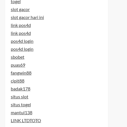
togel
slot gacor
slot gacor hari ini
link pos4d
link pos4d
pos4d login
pos4d login
sbobet
puas69
fangwin88
t
cipit88
t
badak178
situs slot
situs togel
mantul138
LINK LTDTOTO