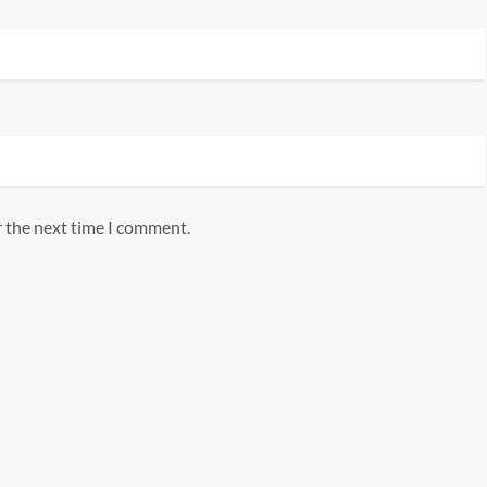
r the next time I comment.