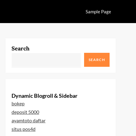
Sample Page
Search
SEARCH
Dynamic Blogroll & Sidebar
bokep
deposit 5000
ayamtoto daftar
situs pos4d