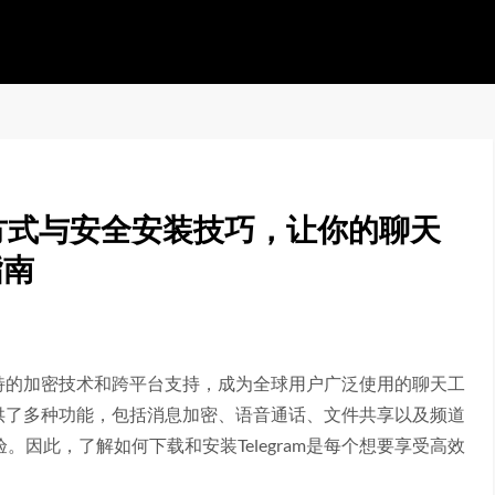
下载方式与安全安装技巧，让你的聊天
指南
其独特的加密技术和跨平台支持，成为全球用户广泛使用的聊天工
都提供了多种功能，包括消息加密、语音通话、文件共享以及频道
因此，了解如何下载和安装Telegram是每个想要享受高效