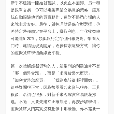
新手不建議一開始就嘗試，以免血本無歸。另一種
是跟單交易，你可以複製專業交易員的策略，讓系
統自動跟隨他們的買賣動作，這對不熟悉市場的人
來說非常友好。最後，質押理財是保守型選擇：你
將特定幣種鎖定在平台上，賺取利息，年化收益率
可能達5-20%，類似銀行定存但回報更高。幣圈入
門時，建議從現貨開始，逐步探索這些方式，讓你
的虛擬貨幣學習曲線更平穩。
第一次接觸虛擬貨幣的人，最常問的問題通常不是
「哪一個幣會漲」，而是「虛擬貨幣怎麼玩」、
「加密貨幣怎麼買」、「我到底該從哪裡開始」。
這些疑問很正常，因為幣圈看起來資訊很多、工具
很多、名詞也很多，對新手來說確實容易眼花撩
亂。不過，只要先建立正確觀念，再按步驟學習，
虛擬貨幣入門其實沒有想像中那麼難。你不需要一