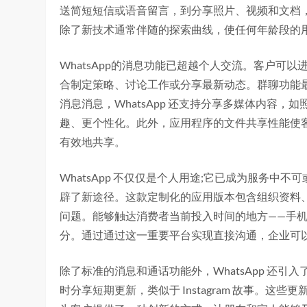
送简短短信或语音留言，到分享照片、视频和文档
除了新技术通常伴随的探索曲线，使任何年龄段的
WhatsApp的消息功能已超越个人交流。客户可
合制定策略、讨论工作或分享最新动态。群聊功能最
消息消息，WhatsApp 还支持分享多媒体内容
趣、更个性化。此外，应用程序的文件共享性能使
有效地共享。
WhatsApp 不仅仅是个人用途;它已成为服务中不
辟了新途径。这款定制化的应用版本包含组织资料
问题。能够触达消费者当前投入时间的地方——手机上
分。通过通过这一重要平台实现直接沟通，企业可
除了标准的消息和通话功能外，WhatsApp 还引入
时分享短期更新，类似于 Instagram 故事。