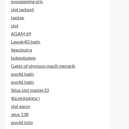
evosgaming qris
slot jackpot
taptap
slot
AGAM 69
Lawak4D login
ligaciputra
bokepbokep
Gates of olympus masih menarik
pos4d login
pos4d login
Situs slot master33
ช่องคลอดหนา
slot gacor
zeus 138
pos4d toto