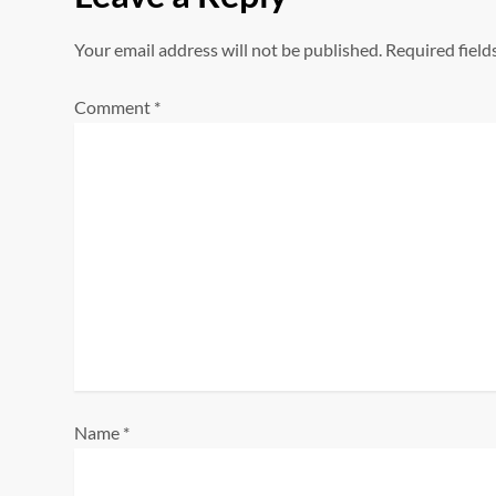
n
Your email address will not be published.
Required fiel
a
Comment
*
v
i
g
a
t
i
o
Name
*
n