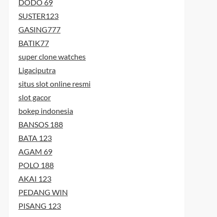
DODO 69
SUSTER123
GASING777
BATIK77
super clone watches
Ligaciputra
situs slot online resmi
slot gacor
bokep indonesia
BANSOS 188
BATA 123
AGAM 69
POLO 188
AKAI 123
PEDANG WIN
PISANG 123