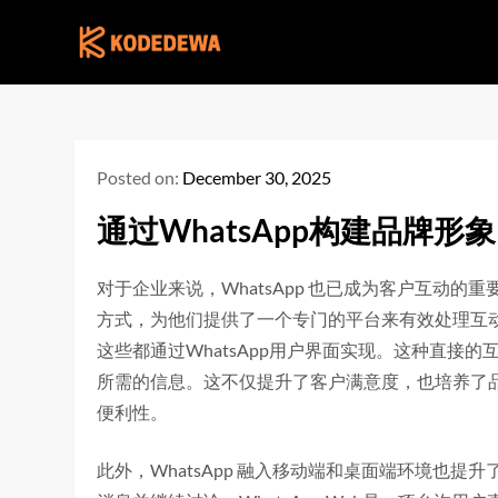
Skip
to
content
Posted on:
December 30, 2025
通过WhatsApp构建品牌形象
对于企业来说，WhatsApp 也已成为客户互动的重
方式，为他们提供了一个专门的平台来有效处理互
这些都通过WhatsApp用户界面实现。这种直接
所需的信息。这不仅提升了客户满意度，也培养了
便利性。
此外，WhatsApp 融入移动端和桌面端环境也