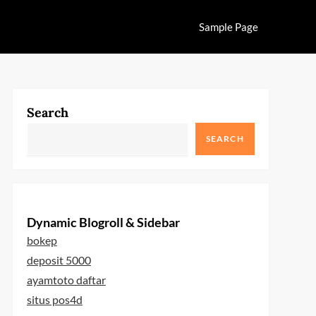
Sample Page
Search
SEARCH
Dynamic Blogroll & Sidebar
bokep
deposit 5000
ayamtoto daftar
situs pos4d