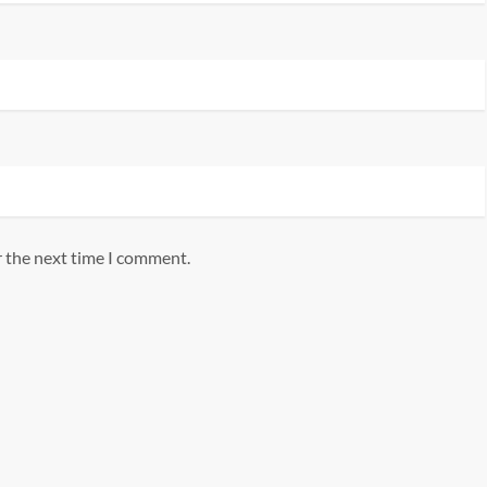
r the next time I comment.