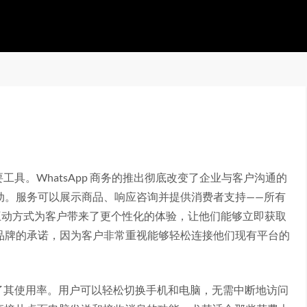
要工具。WhatsApp 商务的推出彻底改变了企业与客户沟通的
动。服务可以展示商品、响应咨询并提供消费者支持——所有
的互动方式为客户带来了更个性化的体验，让他们能够立即获取
品牌的承诺，因为客户非常重视能够轻松连接他们现有平台的
提升了其使用率。用户可以轻松切换手机和电脑，无需中断地访问