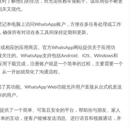
及时了解他们的生活，而无需依赖常规帖子。该应用会不断更
相关又现代。
本电脑上访问WhatsApp账户，方便在多任务处理或工作
美集成，确保所有对话在各工具间保持定期和更新。
站或相应的应用商店。官方WhatsApp网站提供关于应用功
WhatsApp支持包括Android、iOS、Windows和
旦应用下载完成，注册账户就是一个简单的过程，主要需要一个
，从一开始就简化了沟通流程。
强了其功能。WhatsApp Web功能允许用户直接从台式机发送
作的用户。
国家，提供了一个简单、可靠且安全的平台，帮助你与朋友、家人
进简单的互动，使客户能够发送消息、进行语音和视频通话，并