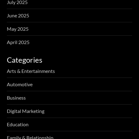
July 2025
June 2025
May 2025
April 2025
Categories
Arts & Entertainments
Automotive
Business
Digital Marketing
Education
Family & Relationship