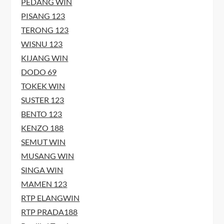
PEDANG WIN
PISANG 123
TERONG 123
WISNU 123
KIJANG WIN
DODO 69
TOKEK WIN
SUSTER 123
BENTO 123
KENZO 188
SEMUT WIN
MUSANG WIN
SINGA WIN
MAMEN 123
RTP ELANGWIN
RTP PRADA188