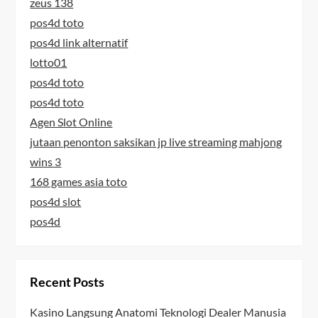
zeus 138
pos4d toto
pos4d link alternatif
lotto01
pos4d toto
pos4d toto
Agen Slot Online
jutaan penonton saksikan jp live streaming mahjong
wins 3
168 games asia toto
pos4d slot
pos4d
Recent Posts
Kasino Langsung Anatomi Teknologi Dealer Manusia