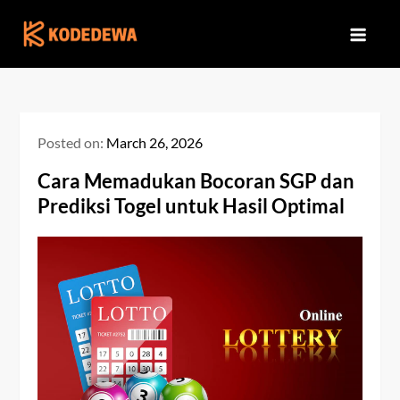
Skip
to
content
Posted on:
March 26, 2026
Cara Memadukan Bocoran SGP dan
Prediksi Togel untuk Hasil Optimal