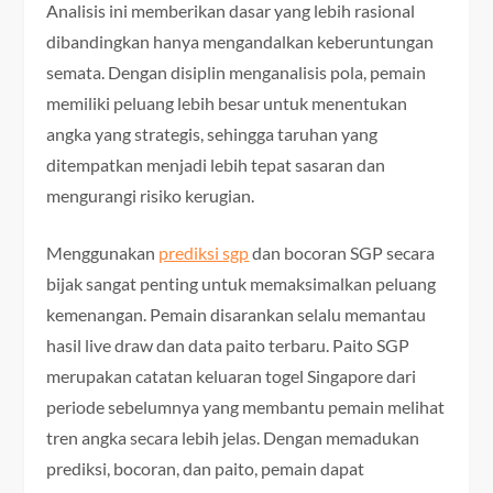
Analisis ini memberikan dasar yang lebih rasional
dibandingkan hanya mengandalkan keberuntungan
semata. Dengan disiplin menganalisis pola, pemain
memiliki peluang lebih besar untuk menentukan
angka yang strategis, sehingga taruhan yang
ditempatkan menjadi lebih tepat sasaran dan
mengurangi risiko kerugian.
Menggunakan
prediksi sgp
dan bocoran SGP secara
bijak sangat penting untuk memaksimalkan peluang
kemenangan. Pemain disarankan selalu memantau
hasil live draw dan data paito terbaru. Paito SGP
merupakan catatan keluaran togel Singapore dari
periode sebelumnya yang membantu pemain melihat
tren angka secara lebih jelas. Dengan memadukan
prediksi, bocoran, dan paito, pemain dapat