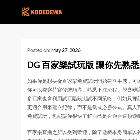
Skip
to
content
Posted on:
May 27, 2026
DG 百家樂試玩版 讓你先熟
如果你是想要從百家樂免費試玩開始建立手感，可
你可以觀察荷官發牌順序、熟悉下注流程、學會辨
多玩家也會利用試玩階段測試不同策略，例如只押
更適合用來建立紀律，而不是當成必勝公式。真人
免費試玩，也能讓你很快了解自己是否適合這類遊
百家樂直播之所以受到歡迎，除了遊戲本身簡單以