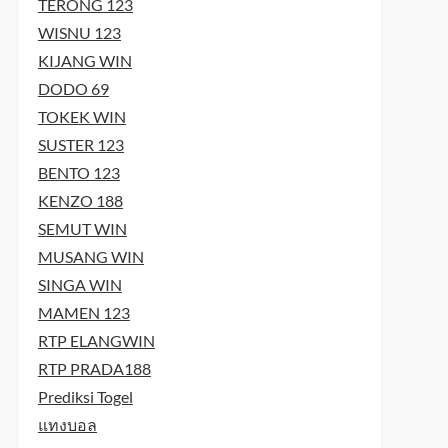
TERONG 123
WISNU 123
KIJANG WIN
DODO 69
TOKEK WIN
SUSTER 123
BENTO 123
KENZO 188
SEMUT WIN
MUSANG WIN
SINGA WIN
MAMEN 123
RTP ELANGWIN
RTP PRADA188
Prediksi Togel
แทงบอล