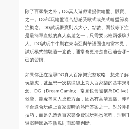
除了百家樂之外，DG真人遊戲還提供輪盤、骰寶、
之一。DG試玩輪盤適合想感受歐式或美式輪盤節
注概念。DG試玩骰寶則以大小、點數、圍骰等下注
是最簡單直觀的真人桌遊之一，只需要比較兩張牌
人。DG試玩牛牛則在東南亞與華語圈也相當常見
試玩模式體驗過一遍後，通常會更清楚自己適合哪
己的習慣。
如果你正在搜尋DG真人百家樂完整攻略，想先了解
玩龍虎，甚至想一次搞懂線上真人百家樂的基本規
念。DG（Dream Gaming，常見也會被稱為D
骰寶、龍虎等真人桌遊方面，因為有高清直播、即
平台適合玩線上百家樂時的熱門答案之一。對於剛
技巧，而是先透過百家樂免費試玩熟悉流程，理解
遊戲時因為不熟規則而影響判斷。