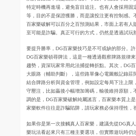
特定時機再進場，避免盲目追注。也有人會採用固
等，目的不是保證獲勝，而是讓投注更有控制感。
百家樂破解可以百分之百預測結果，市面上若有人
至可能是詐騙。真正可行的方式，仍然是透過試玩
要提升勝率，DG百家樂技巧是不可或缺的部分。
DG百家樂頓尋牌法，這是一種透過觀察牌路規律
趨勢，資深玩家常用此法捕捉轉折點。其次，DG
大眼路（輔助判斷），這些路單像心電圖般記錄莊
結合牌路分析與資金管理，例如設定每局下注上限
守壓注，比如贏後小幅增加籌碼，輸後維持原額，
調的是，DG百家樂破解純屬謠言，百家樂本質上是
家樂軟件往往是詐騙陷阱，請玩家務必保持理性，
如果你是第一次接觸真人百家樂，建議先從DG真
樂玩法看起來只有三種主要選項，但實際遊玩時仍