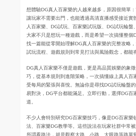
想體驗DG真人百家樂的人越來越多，原因很簡單
讓玩家不需要出門，也能透過高清直播感受接近實
人百家樂、DG試玩、百家樂試玩版、DG試玩輪盤
大家不只是想玩一種遊戲，而是希望一次搞懂整個
找一篇能從零開始理解DG真人百家樂的完整攻略
試玩流程、遊戲規則到常見打法與風險觀念，都能
DG真人百家樂不僅是遊戲，更是高品質娛樂的象徵
巧，從基本規則到進階策略，一次搞懂線上真人百
受每局的緊張與喜悅。無論你是尋找DG試玩輪盤的
易對決，DG平台都能滿足。立即行動，選擇DG百
道。
不少人會特別研究DG百家樂技巧，像是DG百家樂
法、百家樂DG教學等。這些說法在玩家社群中常
所謂看路法，就是觀察大路、小路、大眼路等路單