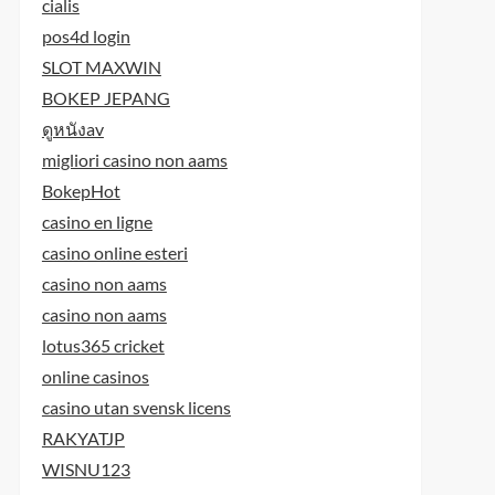
cialis
pos4d login
SLOT MAXWIN
BOKEP JEPANG
ดูหนังav
migliori casino non aams
BokepHot
casino en ligne
casino online esteri
casino non aams
casino non aams
lotus365 cricket
online casinos
casino utan svensk licens
RAKYATJP
WISNU123