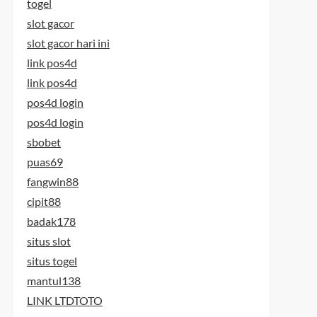
togel
slot gacor
slot gacor hari ini
link pos4d
link pos4d
pos4d login
pos4d login
sbobet
puas69
fangwin88
cipit88
badak178
situs slot
situs togel
mantul138
LINK LTDTOTO