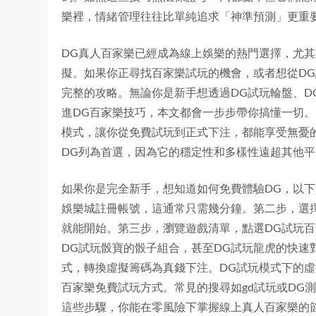
樂裡，情緒管理往往比單純追求「神準預測」更重
DG真人百家樂已經成為線上娛樂的熱門選擇，尤其
擬。如果你正尋找百家樂試玩的機會，或者想從D
完整的攻略。無論你是新手想透過DG試玩輪盤、D
進DG百家樂技巧，本文都會一步步帶你搞懂一切。
模式，讓你從免費試玩到正式下注，都能享受無憂
DG列為首選，因為它的穩定性和多樣性遠超其他平
如果你是完全新手，想知道如何免費體驗DG，以下
娛樂城註冊帳號，這通常只需幾分鐘。第二步，選
就能開始。第三步，瀏覽遊戲清單，點選DG試玩百
DG試玩骰寶的骰子組合，甚至DG試玩龍虎的快速
式，轉換虛擬籌碼為真錢下注。DG試玩模式下的
百家樂免費試玩方式。常見的搜尋如gd試玩或DG
這些步驟，你能在零風險下掌握線上真人百家樂的