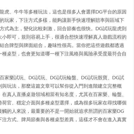
龍虎、牛牛等多種玩法，這也是很多人會選擇DG平台的原因
奏的玩家，下注方式多樣，能夠讓新手快速理解賠率與區域下
方式為主，變化比較刺激，回合節奏也很快。DG試玩龍虎則
大小即可，規則容易上手，很適合想快速理解真人遊戲流程的
，結合牌型與牌面組合，趣味性很高。當你把這些遊戲都透過
一種桌型，也會更知道哪一種下注風格與風險承受度最符合自
百家樂試玩、DG試玩、DG試玩輪盤、DG試玩骰寶、DG試
則與玩法，那麼這篇文章可以幫你從入門到進階建立完整概
Glive）在真人直播桌遊領域相當有知名度，尤其在百家樂、輪盤、
時荷官、穩定介面與多種桌型選擇，成為很多玩家在尋找哪個
接觸的人來說，最重要的不是一開始就追求所謂的百家樂DG
下注方式、牌局節奏與各種桌型差異，這樣才不會在進入真實