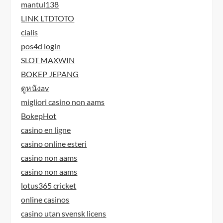
mantul138
LINK LTDTOTO
cialis
pos4d login
SLOT MAXWIN
BOKEP JEPANG
ดูหนังav
migliori casino non aams
BokepHot
casino en ligne
casino online esteri
casino non aams
casino non aams
lotus365 cricket
online casinos
casino utan svensk licens