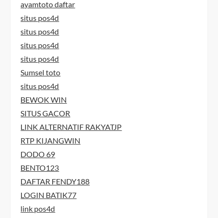
ayamtoto daftar
situs pos4d
situs pos4d
situs pos4d
situs pos4d
Sumsel toto
situs pos4d
BEWOK WIN
SITUS GACOR
LINK ALTERNATIF RAKYATJP
RTP KIJANGWIN
DODO 69
BENTO123
DAFTAR FENDY188
LOGIN BATIK77
link pos4d