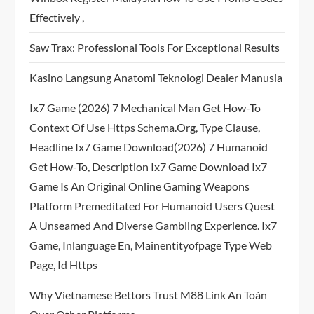
Effectively ,
Saw Trax: Professional Tools For Exceptional Results
Kasino Langsung Anatomi Teknologi Dealer Manusia
Ix7 Game (2026) 7 Mechanical Man Get How-To
Context Of Use Https Schema.org, Type Clause,
Headline Ix7 Game Download(2026) 7 Humanoid
Get How-To, Description Ix7 Game Download Ix7
Game Is An Original Online Gaming Weapons
Platform Premeditated For Humanoid Users Quest
A Unseamed And Diverse Gambling Experience. Ix7
Game, Inlanguage En, Mainentityofpage Type Web
Page, Id Https
Why Vietnamese Bettors Trust M88 Link An Toàn