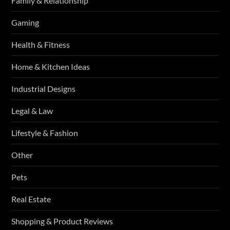
Family & Relationship
Gaming
Health & Fitness
Home & Kitchen Ideas
Industrial Designs
Legal & Law
Lifestyle & Fashion
Other
Pets
Real Estate
Shopping & Product Reviews