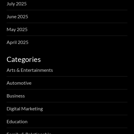
July 2025
June 2025
May 2025
April 2025
Categories
Arts & Entertainments
Automotive
Business
Digital Marketing
Education