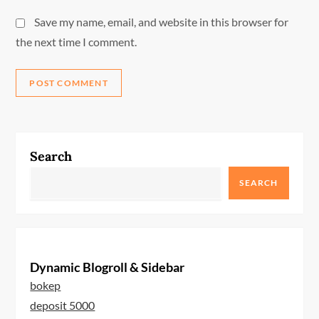
Save my name, email, and website in this browser for
the next time I comment.
Search
SEARCH
Dynamic Blogroll & Sidebar
bokep
deposit 5000