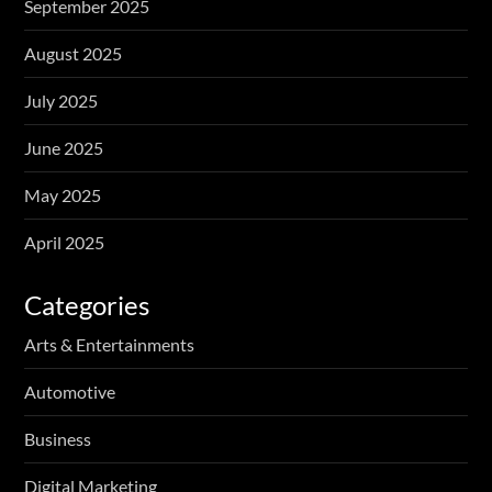
September 2025
August 2025
July 2025
June 2025
May 2025
April 2025
Categories
Arts & Entertainments
Automotive
Business
Digital Marketing