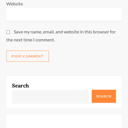
Website
Save my name, email, and website in this browser for
the next time I comment.
Search
SEARCH