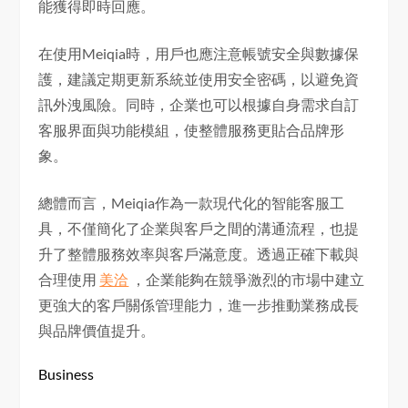
能獲得即時回應。
在使用Meiqia時，用戶也應注意帳號安全與數據保
護，建議定期更新系統並使用安全密碼，以避免資
訊外洩風險。同時，企業也可以根據自身需求自訂
客服界面與功能模組，使整體服務更貼合品牌形
象。
總體而言，Meiqia作為一款現代化的智能客服工
具，不僅簡化了企業與客戶之間的溝通流程，也提
升了整體服務效率與客戶滿意度。透過正確下載與
合理使用
美洽
，企業能夠在競爭激烈的市場中建立
更強大的客戶關係管理能力，進一步推動業務成長
與品牌價值提升。
Business