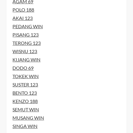
AGAM 69
POLO 188
AKAI 123
PEDANG WIN
PISANG 123
TERONG 123
WISNU 123
KIJANG WIN
DODO 69
TOKEK WIN
SUSTER 123
BENTO 123
KENZO 188
SEMUT WIN
MUSANG WIN
SINGA WIN