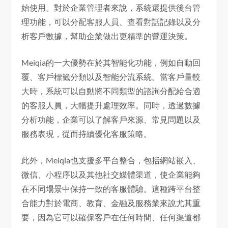
始使用。對於企業管理者來說，系統還提供後台管
理功能，可以分配客服人員、查看對話記錄以及分
析客戶數據，幫助企業做出更精準的營運決策。
Meiqia的一大優勢在於其智能化功能，例如自動回
覆、客戶標籤分類以及智能分流系統。當客戶量較
大時，系統可以自動將不同類型的諮詢分配給合適
的客服人員，大幅提升處理效率。同時，透過數據
分析功能，企業可以了解客戶來源、常見問題以及
服務表現，從而持續優化客服策略。
此外，Meiqia也支援多平台整合，包括網站嵌入、
微信、小程序以及其他社交媒體渠道，使企業能夠
在不同場景中保持一致的客服體驗。這種跨平台整
合能力對於電商、教育、金融及服務業來說尤其重
要，因為它可以確保客戶在任何時間、任何渠道都