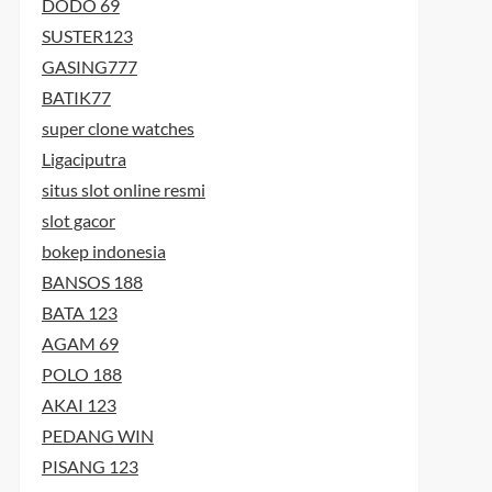
DODO 69
SUSTER123
GASING777
BATIK77
super clone watches
Ligaciputra
situs slot online resmi
slot gacor
bokep indonesia
BANSOS 188
BATA 123
AGAM 69
POLO 188
AKAI 123
PEDANG WIN
PISANG 123