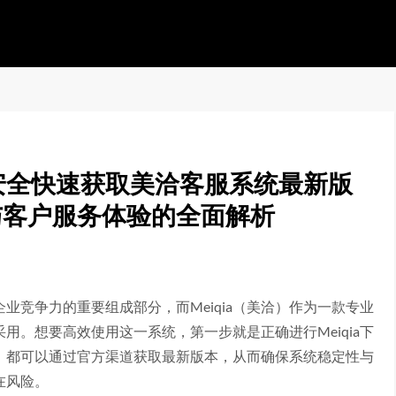
何安全快速获取美洽客服系统最新版
与客户服务体验的全面解析
业竞争力的重要组成部分，而Meiqia（美洽）作为一款专业
用。想要高效使用这一系统，第一步就是正确进行Meiqia下
，都可以通过官方渠道获取最新版本，从而确保系统稳定性与
在风险。