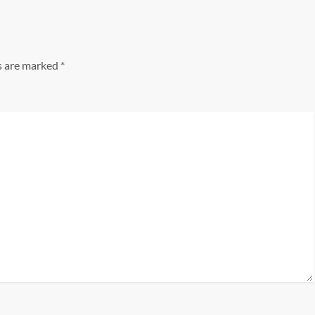
ds are marked
*