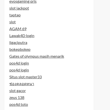
evosgaming qris
slot jackpot
taptap
slot
AGAM 69
Lawak4D login
ligaciputra
bokepbokep
Gates of olympus masih menarik
pos4d login
pos4d login
Situs slot master33
ช่องคลอดหนา
slot gacor
zeus 138
pos4d toto