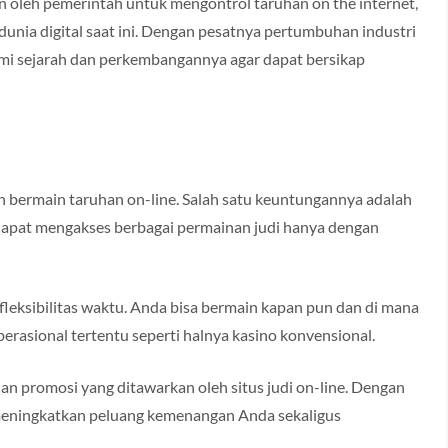
n oleh pemerintah untuk mengontrol taruhan on the internet,
i dunia digital saat ini. Dengan pesatnya pertumbuhan industri
mi sejarah dan perkembangannya agar dapat bersikap
n bermain taruhan on-line. Salah satu keuntungannya adalah
dapat mengakses berbagai permainan judi hanya dengan
 fleksibilitas waktu. Anda bisa bermain kapan pun dan di mana
perasional tertentu seperti halnya kasino konvensional.
n promosi yang ditawarkan oleh situs judi on-line. Dengan
eningkatkan peluang kemenangan Anda sekaligus