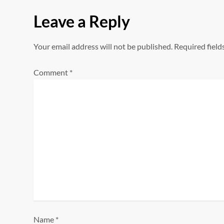
t
Leave a Reply
n
Your email address will not be published.
Required fiel
a
Comment
*
v
i
g
a
t
i
o
Name
*