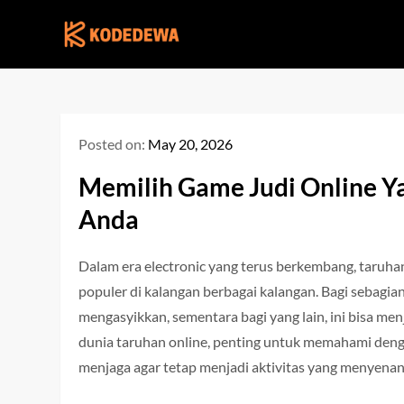
Skip
to
content
Posted on:
May 20, 2026
Memilih Game Judi Online 
Anda
Dalam era electronic yang terus berkembang, taruha
populer di kalangan berbagai kalangan. Bagi sebagian
mengasyikkan, sementara bagi yang lain, ini bisa m
dunia taruhan online, penting untuk memahami dengan
menjaga agar tetap menjadi aktivitas yang menyena