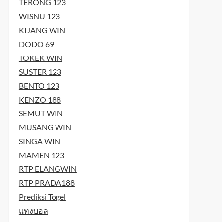
TERONG 123
WISNU 123
KIJANG WIN
DODO 69
TOKEK WIN
SUSTER 123
BENTO 123
KENZO 188
SEMUT WIN
MUSANG WIN
SINGA WIN
MAMEN 123
RTP ELANGWIN
RTP PRADA188
Prediksi Togel
แทงบอล