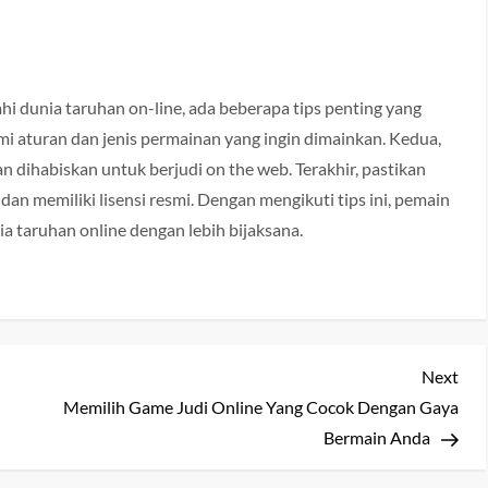
 dunia taruhan on-line, ada beberapa tips penting yang
i aturan dan jenis permainan yang ingin dimainkan. Kedua,
 dihabiskan untuk berjudi on the web. Terakhir, pastikan
an memiliki lisensi resmi. Dengan mengikuti tips ini, pemain
 taruhan online dengan lebih bijaksana.
Nex
Next
Pos
t
Memilih Game Judi Online Yang Cocok Dengan Gaya
Bermain Anda