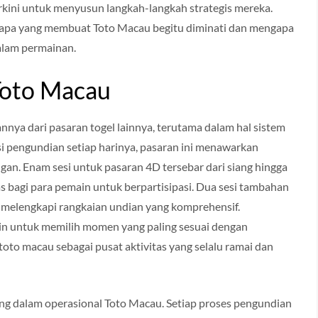
rkini untuk menyusun langkah-langkah strategis mereka.
g apa yang membuat Toto Macau begitu diminati dan mengapa
dalam permainan.
Toto Macau
ya dari pasaran togel lainnya, terutama dalam hal sistem
si pengundian setiap harinya, pasaran ini menawarkan
an. Enam sesi untuk pasaran 4D tersebar dari siang hingga
as bagi para pemain untuk berpartisipasi. Dua sesi tambahan
 melengkapi rangkaian undian yang komprehensif.
n untuk memilih momen yang paling sesuai dengan
oto macau sebagai pusat aktivitas yang selalu ramai dan
ing dalam operasional Toto Macau. Setiap proses pengundian