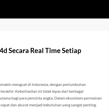
d Secara Real Time Setiap
semakin menguat di Indonesia, dengan pertumbuhan
rakhir. Keberhasilan ini tidak lepas dari berbagai
 utama bagi para pencinta angka. Dalam ekosistem permainan
 cepat dan akurat menjadi kebutuhan yang sangat penting.