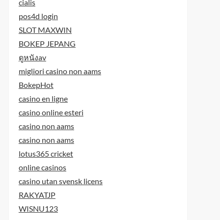
cialis
pos4d login
SLOT MAXWIN
BOKEP JEPANG
ดูหนังav
migliori casino non aams
BokepHot
casino en ligne
casino online esteri
casino non aams
casino non aams
lotus365 cricket
online casinos
casino utan svensk licens
RAKYATJP
WISNU123