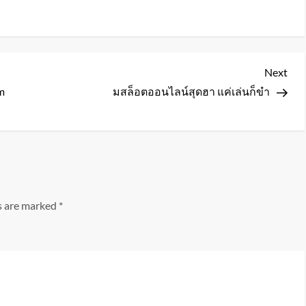
Nex
Next
Pos
m
มสล็อตออนไลน์สุดฮา แค่เล่นก็ขำ
ds are marked
*