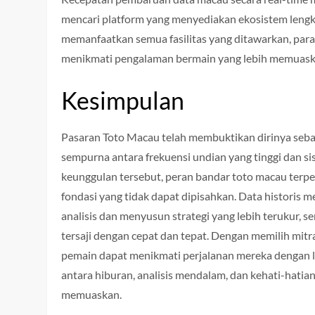
mencari platform yang menyediakan ekosistem leng
memanfaatkan semua fasilitas yang ditawarkan, par
menikmati pengalaman bermain yang lebih memuask
Kesimpulan
Pasaran Toto Macau telah membuktikan dirinya seba
sempurna antara frekuensi undian yang tinggi dan s
keunggulan tersebut, peran bandar toto macau terpe
fondasi yang tidak dapat dipisahkan. Data historis
analisis dan menyusun strategi yang lebih terukur,
tersaji dengan cepat dan tepat. Dengan memilih mitr
pemain dapat menikmati perjalanan mereka dengan l
antara hiburan, analisis mendalam, dan kehati-hati
memuaskan.