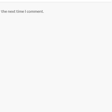
r the next time I comment.