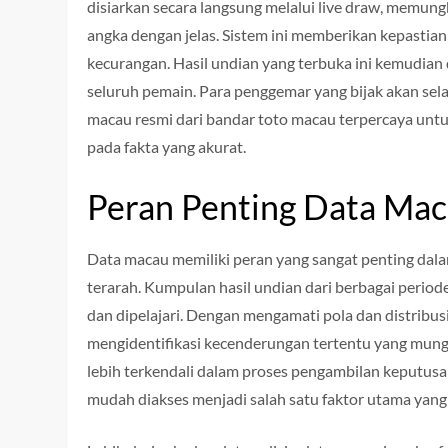
disiarkan secara langsung melalui live draw, memu
angka dengan jelas. Sistem ini memberikan kepastian
kecurangan. Hasil undian yang terbuka ini kemudian 
seluruh pemain. Para penggemar yang bijak akan sel
macau resmi dari bandar toto macau terpercaya unt
pada fakta yang akurat.
Peran Penting Data Ma
Data macau memiliki peran yang sangat penting da
terarah. Kumpulan hasil undian dari berbagai perio
dan dipelajari. Dengan mengamati pola dan distribus
mengidentifikasi kecenderungan tertentu yang mung
lebih terkendali dalam proses pengambilan keputusa
mudah diakses menjadi salah satu faktor utama yang