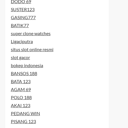
DODO 69
SUSTER123
GASING777
BATIK77
super clone watches
Ligaciputra
situs slot online resmi
slot gacor
bokep indonesia
BANSOS 188
BATA 123
AGAM 69
POLO 188
AKAI 123
PEDANG WIN
PISANG 123