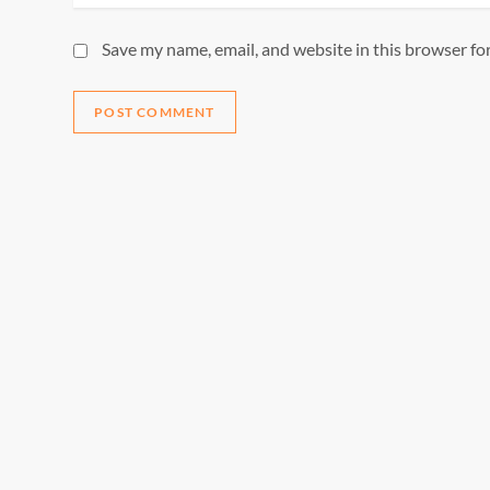
Save my name, email, and website in this browser fo