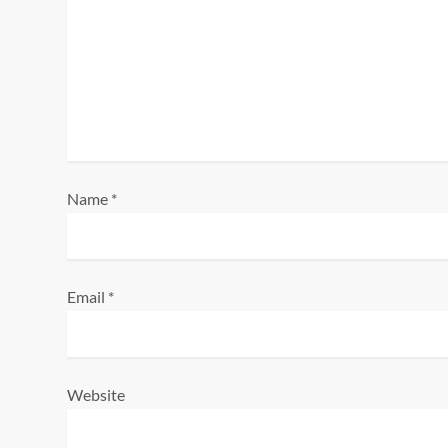
g
a
t
i
o
Name
*
n
Email
*
Website