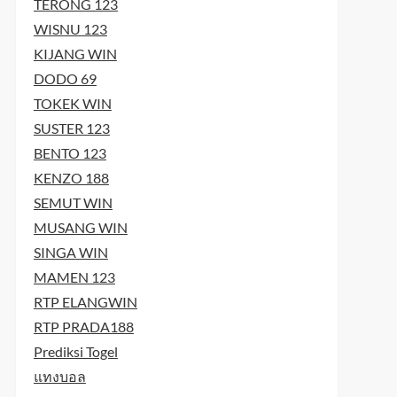
TERONG 123
WISNU 123
KIJANG WIN
DODO 69
TOKEK WIN
SUSTER 123
BENTO 123
KENZO 188
SEMUT WIN
MUSANG WIN
SINGA WIN
MAMEN 123
RTP ELANGWIN
RTP PRADA188
Prediksi Togel
แทงบอล