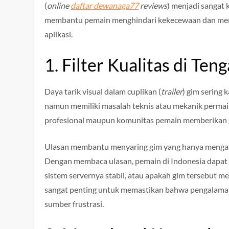
(
online
daftar dewanaga77
reviews
) menjadi sangat 
membantu pemain menghindari kekecewaan dan men
aplikasi.
1. Filter Kualitas di Ten
Daya tarik visual dalam cuplikan (
trailer
) gim sering 
namun memiliki masalah teknis atau mekanik permai
profesional maupun komunitas pemain memberikan g
Ulasan membantu menyaring gim yang hanya menganda
Dengan membaca ulasan, pemain di Indonesia dapat
sistem servernya stabil, atau apakah gim tersebut mem
sangat penting untuk memastikan bahwa pengalama
sumber frustrasi.