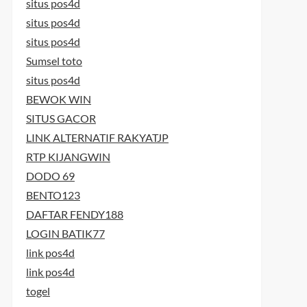
situs pos4d
situs pos4d
situs pos4d
Sumsel toto
situs pos4d
BEWOK WIN
SITUS GACOR
LINK ALTERNATIF RAKYATJP
RTP KIJANGWIN
DODO 69
BENTO123
DAFTAR FENDY188
LOGIN BATIK77
link pos4d
link pos4d
togel