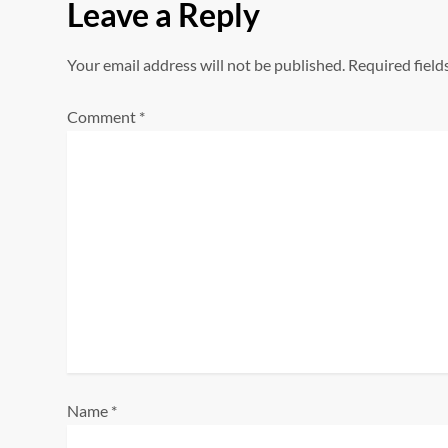
Leave a Reply
n
a
Your email address will not be published.
Required fiel
v
Comment
*
i
g
a
t
i
o
n
Name
*