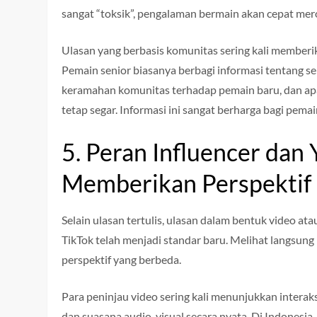
sangat “toksik”, pengalaman bermain akan cepat mer
Ulasan yang berbasis komunitas sering kali member
Pemain senior biasanya berbagi informasi tentang 
keramahan komunitas terhadap pemain baru, dan ap
tetap segar. Informasi ini sangat berharga bagi pem
5. Peran Influencer dan
Memberikan Perspektif
Selain ulasan tertulis, ulasan dalam bentuk video ata
TikTok telah menjadi standar baru. Melihat langsun
perspektif yang berbeda.
Para peninjau video sering kali menunjukkan interak
dan suasana audio-visual secara nyata. Di Indonesia