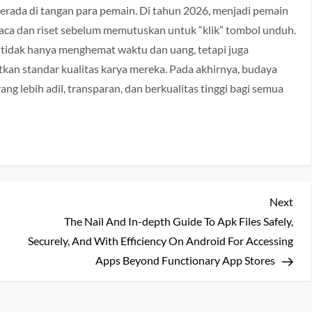
erada di tangan para pemain. Di tahun 2026, menjadi pemain
aca dan riset sebelum memutuskan untuk “klik” tombol unduh.
tidak hanya menghemat waktu dan uang, tetapi juga
an standar kualitas karya mereka. Pada akhirnya, budaya
g lebih adil, transparan, dan berkualitas tinggi bagi semua
Nex
Next
Pos
The Nail And In-depth Guide To Apk Files Safely,
Securely, And With Efficiency On Android For Accessing
Apps Beyond Functionary App Stores