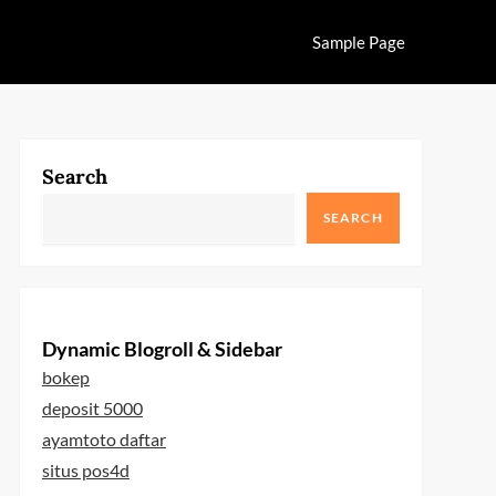
Sample Page
Search
SEARCH
Dynamic Blogroll & Sidebar
bokep
deposit 5000
ayamtoto daftar
situs pos4d