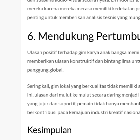
mereka karena mereka merasa memiliki kedekatan per
penting untuk memberikan analisis teknis yang mung
6. Mendukung Pertumbu
Ulasan positif terhadap gim karya anak bangsa memi
memberikan ulasan konstruktif dan bintang lima untuk
panggung global.
Sering kali, gim lokal yang berkualitas tidak memili
ini, ulasan dari mulut ke mulut secara daring menja
yang jujur dan suportif, pemain tidak hanya membant
berkontribusi pada kemajuan industri kreatif nasiona
Kesimpulan