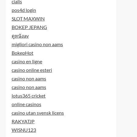
cialis
pos4d login
SLOT MAXWIN
BOKEP JEPANG
ดูหนังav
migliori casino non aams
BokepHot
casino en ligne
casino online esteri
casino non aams
casino non aams
lotus365 cricket
online casinos
casino utan svensk licens
RAKYATJP
WISNU123