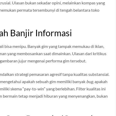
krusial. Ulasan bukan sekadar opini, melainkan kompas yang
emukan permata tersembunyi di tengah belantara toko
gah Banjir Informasi
kali bisa menipu. Banyak gim yang tampak memukau di iklan,
nan yang membosankan saat dimainkan. Ulasan dari kritikus
ambaran jujur mengenai performa gim tersebut.
lkan strategi pemasaran agresif tanpa kualitas substansial.
 mengetahui apakah sebuah gim memiliki banyak
bug
, apakah
iliki skema “pay-to-win” yang berlebihan. Filter kualitas ini
n bermain tetap menjadi hiburan yang menyenangkan, bukan