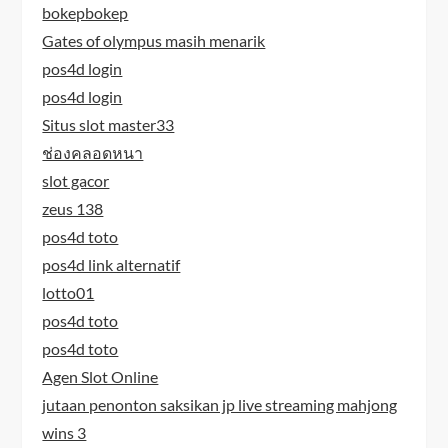
bokepbokep
Gates of olympus masih menarik
pos4d login
pos4d login
Situs slot master33
ช่องคลอดหนา
slot gacor
zeus 138
pos4d toto
pos4d link alternatif
lotto01
pos4d toto
pos4d toto
Agen Slot Online
jutaan penonton saksikan jp live streaming mahjong
wins 3