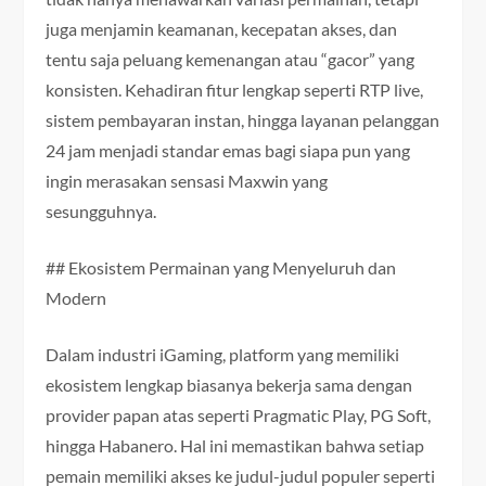
juga menjamin keamanan, kecepatan akses, dan
tentu saja peluang kemenangan atau “gacor” yang
konsisten. Kehadiran fitur lengkap seperti RTP live,
sistem pembayaran instan, hingga layanan pelanggan
24 jam menjadi standar emas bagi siapa pun yang
ingin merasakan sensasi Maxwin yang
sesungguhnya.
## Ekosistem Permainan yang Menyeluruh dan
Modern
Dalam industri iGaming, platform yang memiliki
ekosistem lengkap biasanya bekerja sama dengan
provider papan atas seperti Pragmatic Play, PG Soft,
hingga Habanero. Hal ini memastikan bahwa setiap
pemain memiliki akses ke judul-judul populer seperti