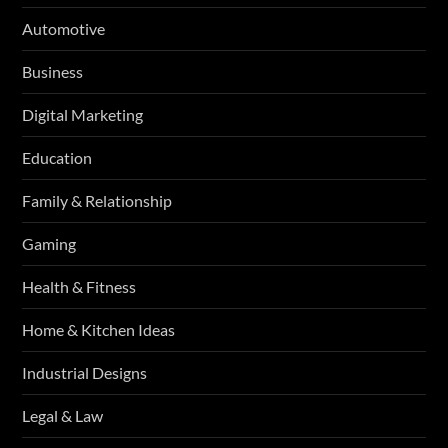
Automotive
Business
Digital Marketing
Education
Family & Relationship
Gaming
Health & Fitness
Home & Kitchen Ideas
Industrial Designs
Legal & Law