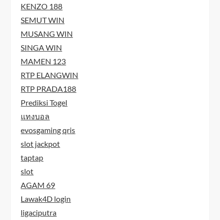
KENZO 188
SEMUT WIN
MUSANG WIN
SINGA WIN
MAMEN 123
RTP ELANGWIN
RTP PRADA188
Prediksi Togel
แทงบอล
evosgaming qris
slot jackpot
taptap
slot
AGAM 69
Lawak4D login
ligaciputra