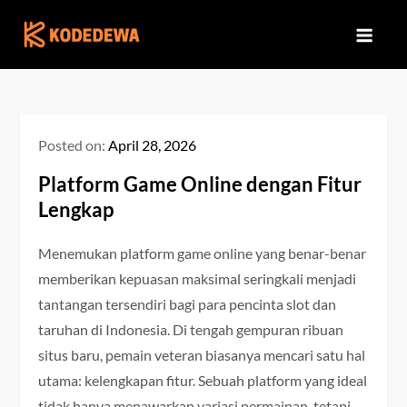
Skip
to
content
Posted on:
April 28, 2026
Platform Game Online dengan Fitur
Lengkap
Menemukan platform game online yang benar-benar
memberikan kepuasan maksimal seringkali menjadi
tantangan tersendiri bagi para pencinta slot dan
taruhan di Indonesia. Di tengah gempuran ribuan
situs baru, pemain veteran biasanya mencari satu hal
utama: kelengkapan fitur. Sebuah platform yang ideal
tidak hanya menawarkan variasi permainan, tetapi