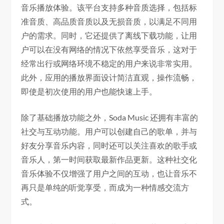
音乐播放体验。该平台支持多种音质选择，包括标
准音质、高品质音质以及无损音质，以满足不同用
户的需求。同时，它还提供了离线下载功能，让用
户可以在没有网络的情况下依然享受音乐，这对于
经常出行或网络环境不稳定的用户来说非常实用。
此外，应用的播放界面设计简洁直观，操作流畅，
即使是初次使用的用户也能快速上手。
除了基础播放功能之外，Soda Music 还拥有丰富的
社交与互动功能。用户可以创建自己的歌单，并与
好友分享音乐内容，同时还可以关注喜欢的歌手或
音乐人，第一时间获取最新作品更新。这种社交化
音乐体验不仅增强了用户之间的互动，也让音乐不
再只是单纯的听觉享受，而成为一种情感交流方
式。