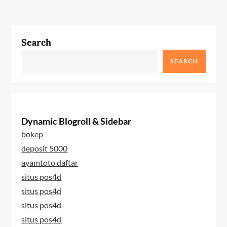
Search
SEARCH
Dynamic Blogroll & Sidebar
bokep
deposit 5000
ayamtoto daftar
situs pos4d
situs pos4d
situs pos4d
situs pos4d