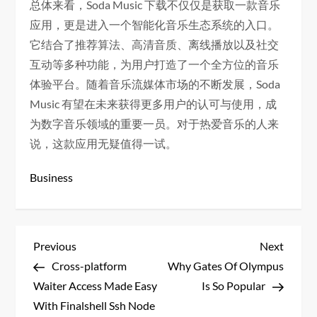
总体来看，Soda Music 下载不仅仅是获取一款音乐
应用，更是进入一个智能化音乐生态系统的入口。
它结合了推荐算法、高清音质、离线播放以及社交
互动等多种功能，为用户打造了一个全方位的音乐
体验平台。随着音乐流媒体市场的不断发展，Soda
Music 有望在未来获得更多用户的认可与使用，成
为数字音乐领域的重要一员。对于热爱音乐的人来
说，这款应用无疑值得一试。
Business
P
Previous
Next
Previous
Next
Post
Post
Cross-platform
Why Gates Of Olympus
o
Waiter Access Made Easy
Is So Popular
s
With Finalshell Ssh Node