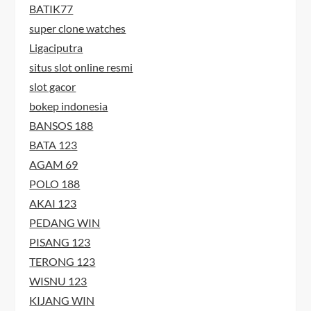
BATIK77
super clone watches
Ligaciputra
situs slot online resmi
slot gacor
bokep indonesia
BANSOS 188
BATA 123
AGAM 69
POLO 188
AKAI 123
PEDANG WIN
PISANG 123
TERONG 123
WISNU 123
KIJANG WIN