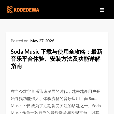
Skip
to
content
Posted on:
May 27, 2026
Soda Music 下载与使用全攻略：最新
音乐平台体验、安装方法及功能详解
指南
在当今数字音乐迅速发展的时代，越来越多用户开
始寻找功能强大、体验流畅的音乐应用，而 Soda
Music 下载 成为了近期备受关注的话题之一。Soda
Music 作为一款新兴的音乐播放与发现平台，以其