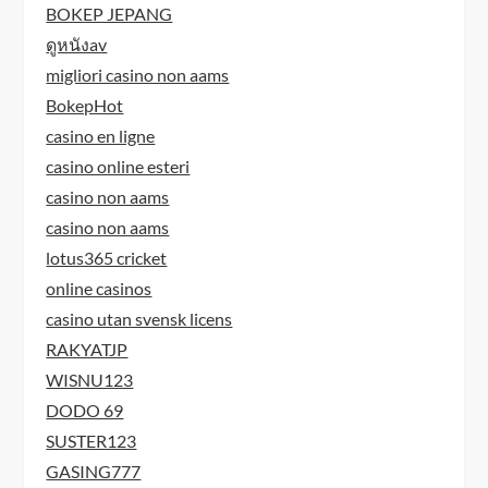
BOKEP JEPANG
ดูหนังav
migliori casino non aams
BokepHot
casino en ligne
casino online esteri
casino non aams
casino non aams
lotus365 cricket
online casinos
casino utan svensk licens
RAKYATJP
WISNU123
DODO 69
SUSTER123
GASING777