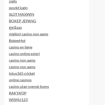
cialis
pos4d login
SLOT MAXWIN
BOKEP JEPANG
ดูหนังav
migliori casino non aams
BokepHot
casino en ligne
casino online esteri
casino non aams
casino non aams
lotus365 cricket
online casinos
casino utan svensk licens
RAKYATJP
WISNU123