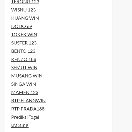
TERONG 123
WISNU 123
KIJANG WIN
DODO 69
TOKEK WIN
SUSTER 123
BENTO 123
KENZO 188
SEMUT WIN
MUSANG WIN
SINGA WIN
MAMEN 123
RTP ELANGWIN
RTP PRADA188
Prediksi Togel
แทงบอล