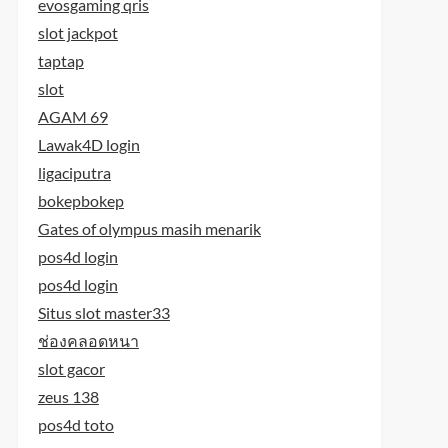
evosgaming qris
slot jackpot
taptap
slot
AGAM 69
Lawak4D login
ligaciputra
bokepbokep
Gates of olympus masih menarik
pos4d login
pos4d login
Situs slot master33
ช่องคลอดหนา
slot gacor
zeus 138
pos4d toto