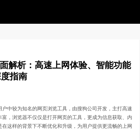
浏览器全面解析：高速上网体验、智能功能
深度指南
互联网用户中较为知名的网页浏览工具，由搜狗公司开发，主打高速
丰富，浏览器不仅仅是打开网页的工具，更成为信息获取、内
是在这样的背景下不断优化和升级，为用户提供更流畅的上网