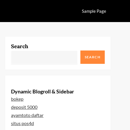
Sample Page
Search
SEARCH
Dynamic Blogroll & Sidebar
bokep
deposit 5000
ayamtoto daftar
situs pos4d