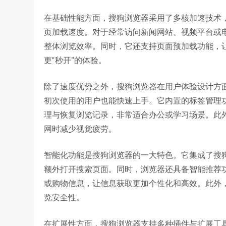
在基础性能方面，搜狗浏览器采用了多核加速技术
页加载速度。对于经常访问新闻网站、视频平台或
整体浏览效率。同时，它还支持页面预加载功能，
更“秒开”的体验。
除了速度优势之外，搜狗浏览器在用户体验设计方
初次使用的用户也能快速上手。它内置的标签管理
理与恢复浏览记录，非常适合办公或学习场景。此
网时减少视觉疲劳。
智能化功能是搜狗浏览器的一大特色。它集成了搜
额外打开搜索页面。同时，浏览器还具备智能推荐
或购物信息，让信息获取更加个性化和高效。此外
览安全性。
在扩展性方面，搜狗浏览器支持多种插件与扩展工