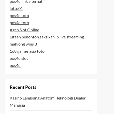
pos4d link alternatif
lotto01
pos4d toto
pos4d toto
Agen Slot Online
jutaan penonton saksikan jp live streaming
mahjong wins 3
168 games asia toto
pos4d slot
pos4d
Recent Posts
Kasino Langsung Anatomi Teknologi Dealer
Manusia