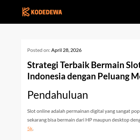
Skip
to
content
Posted on:
April 28, 2026
Strategi Terbaik Bermain Slo
Indonesia dengan Peluang M
Pendahuluan
Slot online adalah permainan digital yang sangat po
sekarang bisa bermain dari HP maupun desktop deng
5k
.