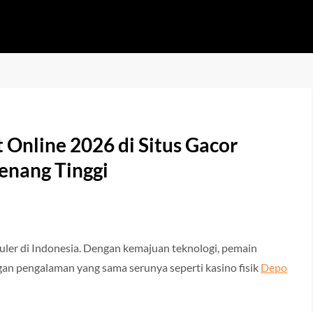
t Online 2026 di Situs Gacor
enang Tinggi
puler di Indonesia. Dengan kemajuan teknologi, pemain
an pengalaman yang sama serunya seperti kasino fisik
Depo