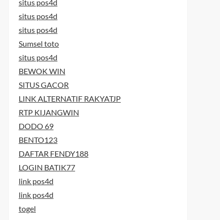
situs pos4d
situs pos4d
situs pos4d
Sumsel toto
situs pos4d
BEWOK WIN
SITUS GACOR
LINK ALTERNATIF RAKYATJP
RTP KIJANGWIN
DODO 69
BENTO123
DAFTAR FENDY188
LOGIN BATIK77
link pos4d
link pos4d
togel