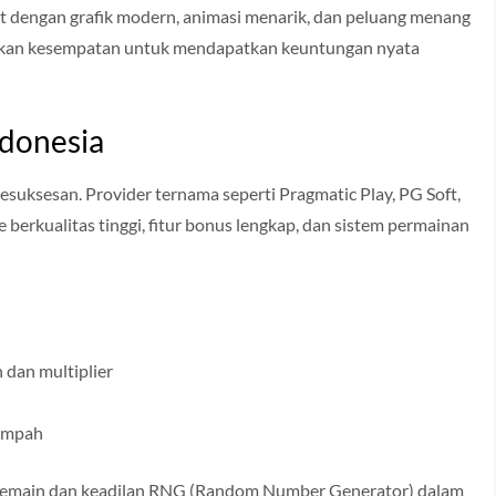
t dengan grafik modern, animasi menarik, dan peluang menang
berikan kesempatan untuk mendapatkan keuntungan nyata
ndonesia
esuksesan. Provider ternama seperti Pragmatic Play, PG Soft,
 berkualitas tinggi, fitur bonus lengkap, dan sistem permainan
 dan multiplier
limpah
 pemain dan keadilan RNG (Random Number Generator) dalam