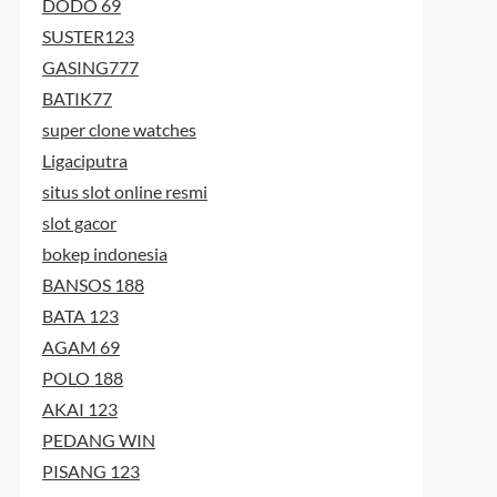
DODO 69
SUSTER123
GASING777
BATIK77
super clone watches
Ligaciputra
situs slot online resmi
slot gacor
bokep indonesia
BANSOS 188
BATA 123
AGAM 69
POLO 188
AKAI 123
PEDANG WIN
PISANG 123