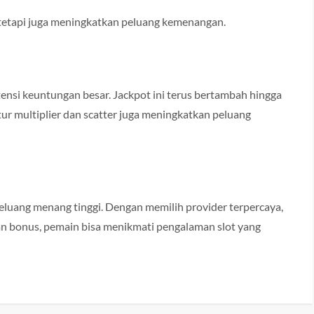
 tetapi juga meningkatkan peluang kemenangan.
ensi keuntungan besar. Jackpot ini terus bertambah hingga
 multiplier dan scatter juga meningkatkan peluang
luang menang tinggi. Dengan memilih provider terpercaya,
an bonus, pemain bisa menikmati pengalaman slot yang