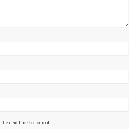
r the next time I comment.