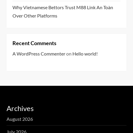
Why Vietnamese Bettors Trust M88 Link An Toàn
Over Other Platforms
Recent Comments
A WordPress Commenter
on
Hello world!
Archives
August 2026
July 2026