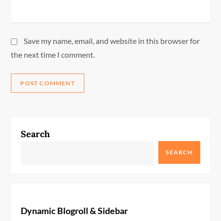
Save my name, email, and website in this browser for
the next time I comment.
Search
SEARCH
Dynamic Blogroll & Sidebar