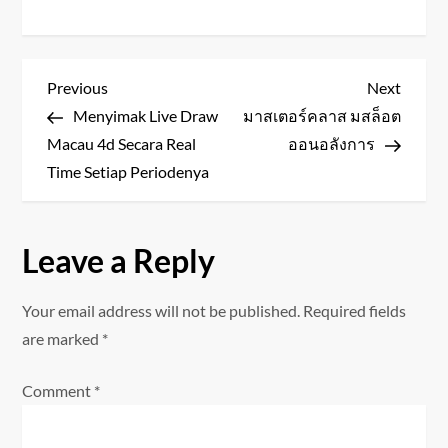
P
Previous
Next
Previous
Next
Post
Post
Menyimak Live Draw
มาสเตอร์คลาส มสล็อต
o
Macau 4d Secara Real
ออนอลังการ
s
Time Setiap Periodenya
t
Leave a Reply
n
a
Your email address will not be published.
Required fields
are marked
*
v
Comment
*
i
g