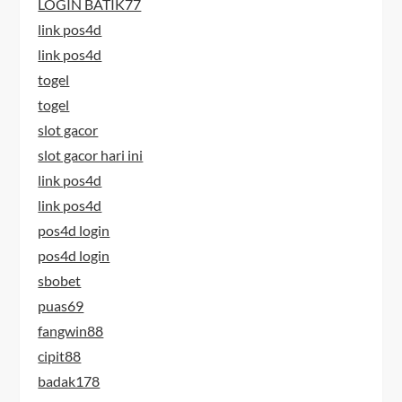
LOGIN BATIK77
link pos4d
link pos4d
togel
togel
slot gacor
slot gacor hari ini
link pos4d
link pos4d
pos4d login
pos4d login
sbobet
puas69
fangwin88
cipit88
badak178