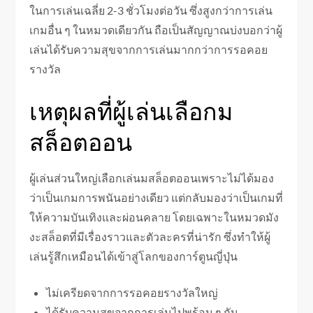
ในการเล่นเฉลี่ย 2-3 ชั่วโมงต่อวัน ซึ่งสูงกว่าการเล่น
เกมอื่น ๆ ในหมวดเดียวกัน ถือเป็นสัญญาณบ่งบอกว่าผู้
เล่นได้รับความสุขจากการเล่นมากกว่าการรอคอย
รางวัล
เหตุผลที่ผู้เล่นเลือกม
สล็อตออน
ผู้เล่นส่วนใหญ่เลือกเล่นมสล็อตออนเพราะไม่ได้มอง
ว่าเป็นเกมการพนันอย่างเดียว แต่กลับมองว่าเป็นเกมที่
ให้ความบันเทิงและผ่อนคลาย โดยเฉพาะในหมวดมัง
งะสล็อตที่มีเรื่องราวและตัวละครที่น่ารัก ซึ่งทำให้ผู้
เล่นรู้สึกเหมือนได้เข้าสู่โลกของการ์ตูนญี่ปุ่น
ไม่เครียดจากการรอคอยรางวัลใหญ่
ได้รับความสุขจากการเล่นไปพร้อม ๆ กัน