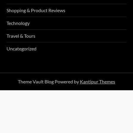
Shopping & Product Reviews
Technology
Travel & Tours
Uncategorized
Theme Vault Blog Powered by
Kantipur Themes