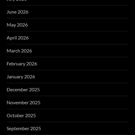
June 2026
May 2026
April 2026
March 2026
February 2026
January 2026
December 2025
November 2025
October 2025
September 2025