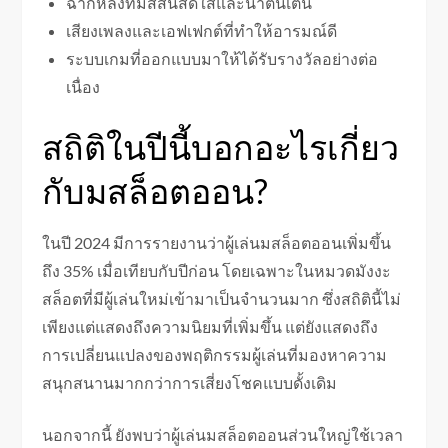
ฉากหลังที่มีสีสันสดใสและน่าตื่นเต้น
เสียงเพลงและเอฟเฟกต์ที่ทำให้อารมณ์ดี
ระบบเกมที่ออกแบบมาให้ได้รับรางวัลอย่างต่อ
เนื่อง
สถิติในปีนี้บอกอะไรเกี่ยว
กับมสล็อตออน?
ในปี 2024 มีการรายงานว่าผู้เล่นมสล็อตออนเพิ่มขึ้น
ถึง 35% เมื่อเทียบกับปีก่อน โดยเฉพาะในหมวดมังงะ
สล็อตที่มีผู้เล่นใหม่เข้ามาเป็นจำนวนมาก ซึ่งสถิตินี้ไม่
เพียงแต่แสดงถึงความนิยมที่เพิ่มขึ้น แต่ยังแสดงถึง
การเปลี่ยนแปลงของพฤติกรรมผู้เล่นที่มองหาความ
สนุกสนานมากกว่าการเสี่ยงโชคแบบดั้งเดิม
นอกจากนี้ ยังพบว่าผู้เล่นมสล็อตออนส่วนใหญ่ใช้เวลา