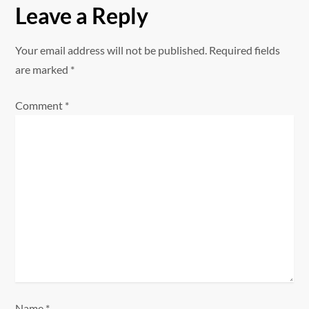
a
Leave a Reply
v
Your email address will not be published.
Required fields
i
are marked
*
g
Comment
*
a
t
i
o
n
Name
*