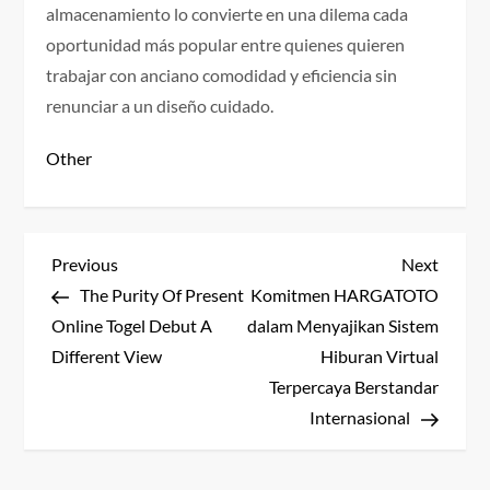
almacenamiento lo convierte en una dilema cada
oportunidad más popular entre quienes quieren
trabajar con anciano comodidad y eficiencia sin
renunciar a un diseño cuidado.
Other
P
Previous
Next
Previous
Next
Post
Post
The Purity Of Present
Komitmen HARGATOTO
o
Online Togel Debut A
dalam Menyajikan Sistem
s
Different View
Hiburan Virtual
Terpercaya Berstandar
t
Internasional
n