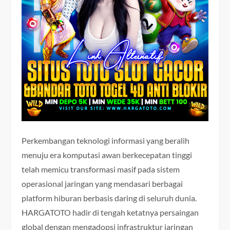
Perkembangan teknologi informasi yang beralih
menuju era komputasi awan berkecepatan tinggi
telah memicu transformasi masif pada sistem
operasional jaringan yang mendasari berbagai
platform hiburan berbasis daring di seluruh dunia.
HARGATOTO hadir di tengah ketatnya persaingan
global dengan mengadopsi infrastruktur jaringan