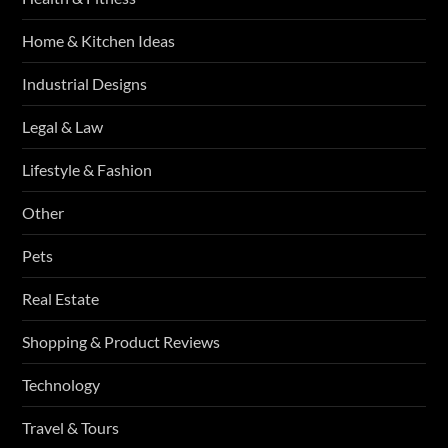
Home & Kitchen Ideas
Industrial Designs
Legal & Law
Lifestyle & Fashion
Other
Pets
Real Estate
Shopping & Product Reviews
Technology
Travel & Tours