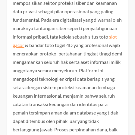
memposisikan sektor proteksi siber dan keamanan
data privasi sebagai pilar operasional yang paling
fundamental. Pada era digitalisasi yang diwarnai oleh
maraknya tantangan siber seperti penyalahgunaan
informasi pribadi, tata kelola sebuah situs toto
slot
gacor
& bandar toto togel 4D yang profesional wajib
menerapkan protokol pertahanan tingkat tinggi demi
mengamankan seluruh hak serta aset informasi milik
anggotanya secara menyeluruh. Platform ini
mengadopsi teknologi enkripsi data berlapis yang
setara dengan sistem proteksi keamanan lembaga
keuangan internasional, menjamin bahwa seluruh
catatan transaksi keuangan dan identitas para
pemain tersimpan aman dalam database yang tidak
dapat ditembus oleh pihak luar yang tidak
bertanggung jawab. Proses perpindahan dana, baik