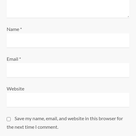
o
n
Name
*
Email
*
Website
Save my name, email, and website in this browser for
the next time I comment.