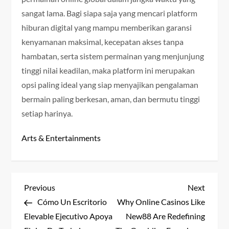
sangat lama. Bagi siapa saja yang mencari platform
hiburan digital yang mampu memberikan garansi
kenyamanan maksimal, kecepatan akses tanpa
hambatan, serta sistem permainan yang menjunjung
tinggi nilai keadilan, maka platform ini merupakan
opsi paling ideal yang siap menyajikan pengalaman
bermain paling berkesan, aman, dan bermutu tinggi
setiap harinya.
Arts & Entertainments
P
Previous
Next
Previous
Next
Post
Post
Cómo Un Escritorio
Why Online Casinos Like
o
Elevable Ejecutivo Apoya
New88 Are Redefining