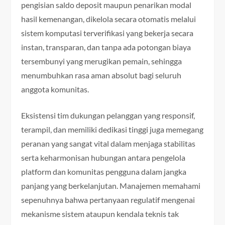
pengisian saldo deposit maupun penarikan modal
hasil kemenangan, dikelola secara otomatis melalui
sistem komputasi terverifikasi yang bekerja secara
instan, transparan, dan tanpa ada potongan biaya
tersembunyi yang merugikan pemain, sehingga
menumbuhkan rasa aman absolut bagi seluruh
anggota komunitas.
Eksistensi tim dukungan pelanggan yang responsif,
terampil, dan memiliki dedikasi tinggi juga memegang
peranan yang sangat vital dalam menjaga stabilitas
serta keharmonisan hubungan antara pengelola
platform dan komunitas pengguna dalam jangka
panjang yang berkelanjutan. Manajemen memahami
sepenuhnya bahwa pertanyaan regulatif mengenai
mekanisme sistem ataupun kendala teknis tak