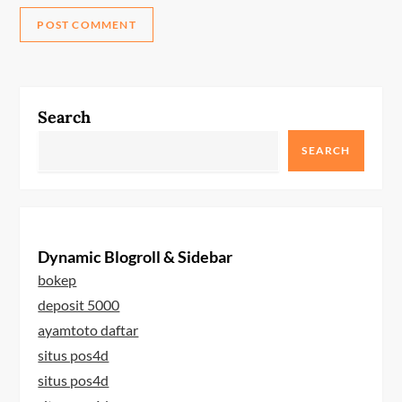
Search
SEARCH
Dynamic Blogroll & Sidebar
bokep
deposit 5000
ayamtoto daftar
situs pos4d
situs pos4d