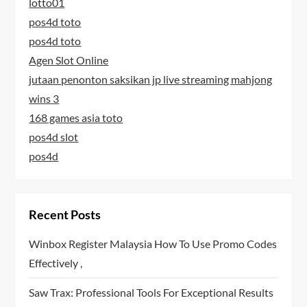
lotto01
pos4d toto
pos4d toto
Agen Slot Online
jutaan penonton saksikan jp live streaming mahjong
wins 3
168 games asia toto
pos4d slot
pos4d
Recent Posts
Winbox Register Malaysia How To Use Promo Codes
Effectively ,
Saw Trax: Professional Tools For Exceptional Results