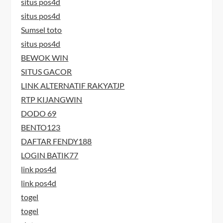
situs pos4d
situs pos4d
Sumsel toto
situs pos4d
BEWOK WIN
SITUS GACOR
LINK ALTERNATIF RAKYATJP
RTP KIJANGWIN
DODO 69
BENTO123
DAFTAR FENDY188
LOGIN BATIK77
link pos4d
link pos4d
togel
togel