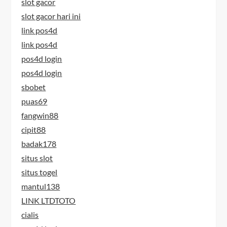
slot gacor
slot gacor hari ini
link pos4d
link pos4d
pos4d login
pos4d login
sbobet
puas69
fangwin88
cipit88
badak178
situs slot
situs togel
mantul138
LINK LTDTOTO
cialis