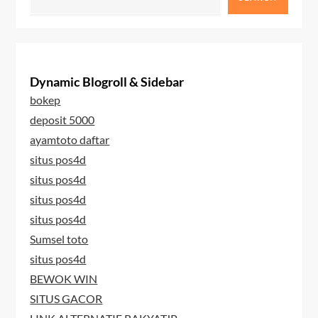
Dynamic Blogroll & Sidebar
bokep
deposit 5000
ayamtoto daftar
situs pos4d
situs pos4d
situs pos4d
situs pos4d
Sumsel toto
situs pos4d
BEWOK WIN
SITUS GACOR