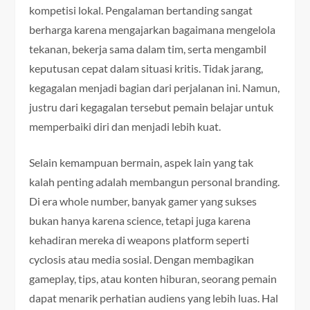
kompetisi lokal. Pengalaman bertanding sangat
berharga karena mengajarkan bagaimana mengelola
tekanan, bekerja sama dalam tim, serta mengambil
keputusan cepat dalam situasi kritis. Tidak jarang,
kegagalan menjadi bagian dari perjalanan ini. Namun,
justru dari kegagalan tersebut pemain belajar untuk
memperbaiki diri dan menjadi lebih kuat.
Selain kemampuan bermain, aspek lain yang tak
kalah penting adalah membangun personal branding.
Di era whole number, banyak gamer yang sukses
bukan hanya karena science, tetapi juga karena
kehadiran mereka di weapons platform seperti
cyclosis atau media sosial. Dengan membagikan
gameplay, tips, atau konten hiburan, seorang pemain
dapat menarik perhatian audiens yang lebih luas. Hal