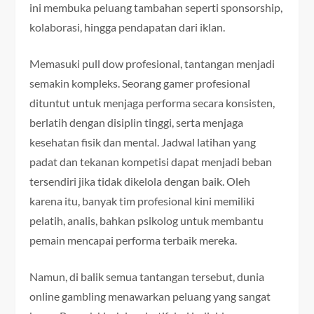
ini membuka peluang tambahan seperti sponsorship,
kolaborasi, hingga pendapatan dari iklan.
Memasuki pull dow profesional, tantangan menjadi
semakin kompleks. Seorang gamer profesional
dituntut untuk menjaga performa secara konsisten,
berlatih dengan disiplin tinggi, serta menjaga
kesehatan fisik dan mental. Jadwal latihan yang
padat dan tekanan kompetisi dapat menjadi beban
tersendiri jika tidak dikelola dengan baik. Oleh
karena itu, banyak tim profesional kini memiliki
pelatih, analis, bahkan psikolog untuk membantu
pemain mencapai performa terbaik mereka.
Namun, di balik semua tantangan tersebut, dunia
online gambling menawarkan peluang yang sangat