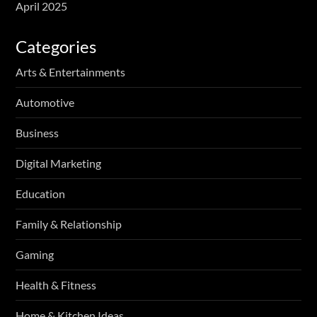
April 2025
Categories
Arts & Entertainments
Automotive
Business
Digital Marketing
Education
Family & Relationship
Gaming
Health & Fitness
Home & Kitchen Ideas