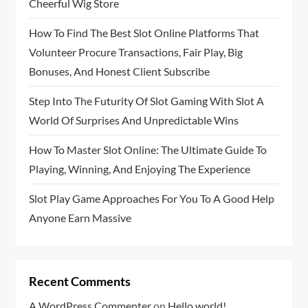
Cheerful Wig Store
How To Find The Best Slot Online Platforms That
Volunteer Procure Transactions, Fair Play, Big
Bonuses, And Honest Client Subscribe
Step Into The Futurity Of Slot Gaming With Slot A
World Of Surprises And Unpredictable Wins
How To Master Slot Online: The Ultimate Guide To
Playing, Winning, And Enjoying The Experience
Slot Play Game Approaches For You To A Good Help
Anyone Earn Massive
Recent Comments
A WordPress Commenter
on
Hello world!