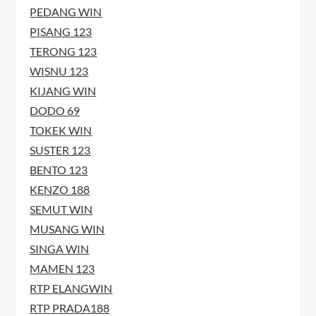
PEDANG WIN
PISANG 123
TERONG 123
WISNU 123
KIJANG WIN
DODO 69
TOKEK WIN
SUSTER 123
BENTO 123
KENZO 188
SEMUT WIN
MUSANG WIN
SINGA WIN
MAMEN 123
RTP ELANGWIN
RTP PRADA188