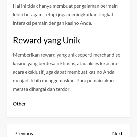
Hal ini tidak hanya membuat pengalaman bermain
lebih beragam, tetapi juga meningkatkan tingkat
interaksi pemain dengan kasino Anda.
Reward yang Unik
Memberikan reward yang unik seperti merchandise
kasino yang berdesain khusus, atau akses ke acara-
acara eksklusif juga dapat membuat kasino Anda
menjadi lebih menggemaskan. Para pemain akan
merasa dihargai dan terdor
Other
P
Previous
Next
Previous
Next