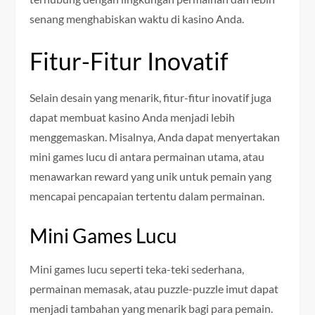
senang menghabiskan waktu di kasino Anda.
Fitur-Fitur Inovatif
Selain desain yang menarik, fitur-fitur inovatif juga
dapat membuat kasino Anda menjadi lebih
menggemaskan. Misalnya, Anda dapat menyertakan
mini games lucu di antara permainan utama, atau
menawarkan reward yang unik untuk pemain yang
mencapai pencapaian tertentu dalam permainan.
Mini Games Lucu
Mini games lucu seperti teka-teki sederhana,
permainan memasak, atau puzzle-puzzle imut dapat
menjadi tambahan yang menarik bagi para pemain.