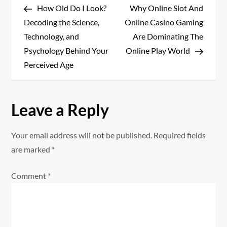
Post
Post
How Old Do I Look?
Why Online Slot And
o
Decoding the Science,
Online Casino Gaming
s
Technology, and
Are Dominating The
Psychology Behind Your
Online Play World
t
Perceived Age
n
a
Leave a Reply
v
Your email address will not be published.
Required fields
i
are marked
*
g
Comment
*
a
t