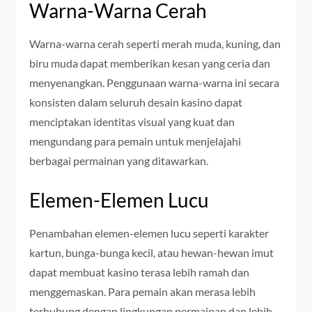
Warna-Warna Cerah
Warna-warna cerah seperti merah muda, kuning, dan
biru muda dapat memberikan kesan yang ceria dan
menyenangkan. Penggunaan warna-warna ini secara
konsisten dalam seluruh desain kasino dapat
menciptakan identitas visual yang kuat dan
mengundang para pemain untuk menjelajahi
berbagai permainan yang ditawarkan.
Elemen-Elemen Lucu
Penambahan elemen-elemen lucu seperti karakter
kartun, bunga-bunga kecil, atau hewan-hewan imut
dapat membuat kasino terasa lebih ramah dan
menggemaskan. Para pemain akan merasa lebih
terhubung dengan lingkungan permainan dan lebih