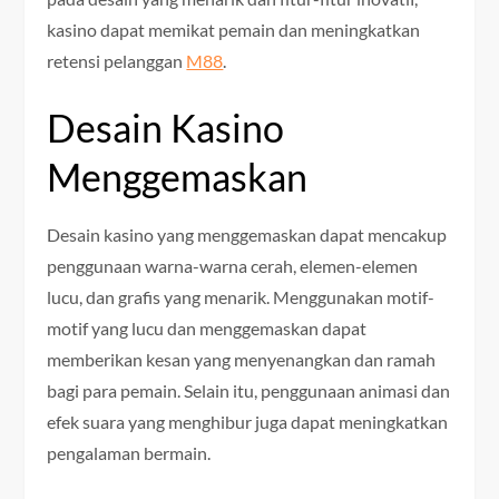
kasino dapat memikat pemain dan meningkatkan
retensi pelanggan
M88
.
Desain Kasino
Menggemaskan
Desain kasino yang menggemaskan dapat mencakup
penggunaan warna-warna cerah, elemen-elemen
lucu, dan grafis yang menarik. Menggunakan motif-
motif yang lucu dan menggemaskan dapat
memberikan kesan yang menyenangkan dan ramah
bagi para pemain. Selain itu, penggunaan animasi dan
efek suara yang menghibur juga dapat meningkatkan
pengalaman bermain.