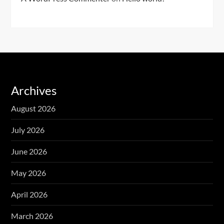
Archives
August 2026
July 2026
June 2026
May 2026
April 2026
March 2026