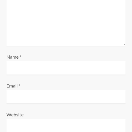
i
o
n
Name
*
Email
*
Website