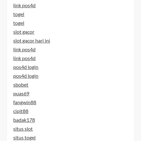
link pos4d
togel
togel
slot gacor
slot gacor hari ini
link pos4d
link pos4d
pos4d login
pos4d login
sbobet
puas69
fangwin88
cipit88
badak178
situs slot
situs togel