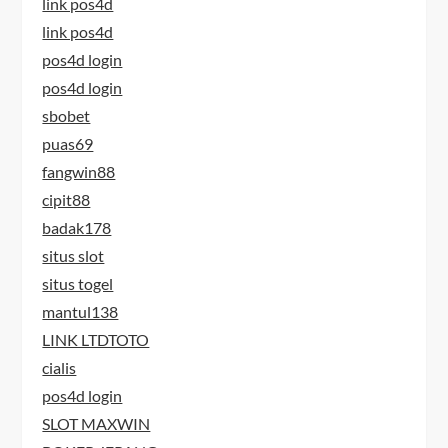
link pos4d
link pos4d
pos4d login
pos4d login
sbobet
puas69
fangwin88
cipit88
badak178
situs slot
situs togel
mantul138
LINK LTDTOTO
cialis
pos4d login
SLOT MAXWIN