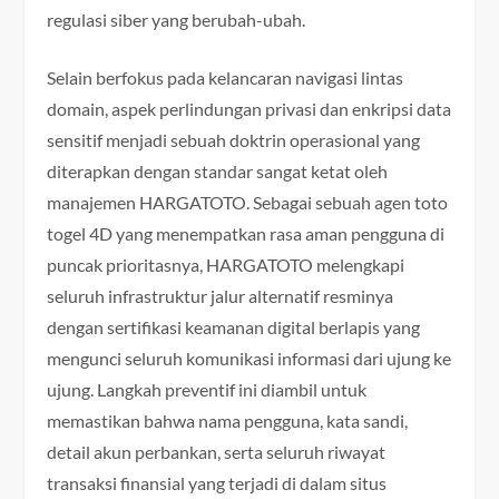
regulasi siber yang berubah-ubah.
Selain berfokus pada kelancaran navigasi lintas
domain, aspek perlindungan privasi dan enkripsi data
sensitif menjadi sebuah doktrin operasional yang
diterapkan dengan standar sangat ketat oleh
manajemen HARGATOTO. Sebagai sebuah agen toto
togel 4D yang menempatkan rasa aman pengguna di
puncak prioritasnya, HARGATOTO melengkapi
seluruh infrastruktur jalur alternatif resminya
dengan sertifikasi keamanan digital berlapis yang
mengunci seluruh komunikasi informasi dari ujung ke
ujung. Langkah preventif ini diambil untuk
memastikan bahwa nama pengguna, kata sandi,
detail akun perbankan, serta seluruh riwayat
transaksi finansial yang terjadi di dalam situs