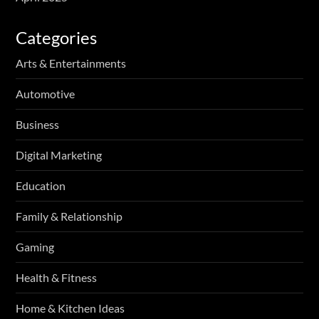
Categories
Arts & Entertainments
Automotive
Business
Digital Marketing
Education
Family & Relationship
Gaming
Health & Fitness
Home & Kitchen Ideas