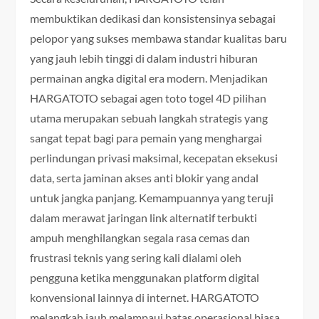
membuktikan dedikasi dan konsistensinya sebagai
pelopor yang sukses membawa standar kualitas baru
yang jauh lebih tinggi di dalam industri hiburan
permainan angka digital era modern. Menjadikan
HARGATOTO sebagai agen toto togel 4D pilihan
utama merupakan sebuah langkah strategis yang
sangat tepat bagi para pemain yang menghargai
perlindungan privasi maksimal, kecepatan eksekusi
data, serta jaminan akses anti blokir yang andal
untuk jangka panjang. Kemampuannya yang teruji
dalam merawat jaringan link alternatif terbukti
ampuh menghilangkan segala rasa cemas dan
frustrasi teknis yang sering kali dialami oleh
pengguna ketika menggunakan platform digital
konvensional lainnya di internet. HARGATOTO
melangkah jauh melampaui batas operasional biasa