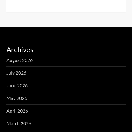
Archives
August 2026
July 2026
June 2026
May 2026
April 2026
March 2026