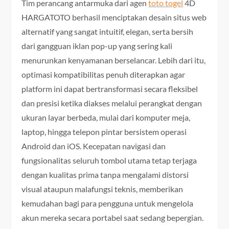
Tim perancang antarmuka dari agen
toto togel
4D
HARGATOTO berhasil menciptakan desain situs web
alternatif yang sangat intuitif, elegan, serta bersih
dari gangguan iklan pop-up yang sering kali
menurunkan kenyamanan berselancar. Lebih dari itu,
optimasi kompatibilitas penuh diterapkan agar
platform ini dapat bertransformasi secara fleksibel
dan presisi ketika diakses melalui perangkat dengan
ukuran layar berbeda, mulai dari komputer meja,
laptop, hingga telepon pintar bersistem operasi
Android dan iOS. Kecepatan navigasi dan
fungsionalitas seluruh tombol utama tetap terjaga
dengan kualitas prima tanpa mengalami distorsi
visual ataupun malafungsi teknis, memberikan
kemudahan bagi para pengguna untuk mengelola
akun mereka secara portabel saat sedang bepergian.