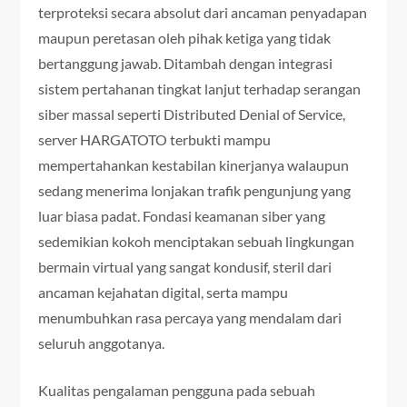
terproteksi secara absolut dari ancaman penyadapan
maupun peretasan oleh pihak ketiga yang tidak
bertanggung jawab. Ditambah dengan integrasi
sistem pertahanan tingkat lanjut terhadap serangan
siber massal seperti Distributed Denial of Service,
server HARGATOTO terbukti mampu
mempertahankan kestabilan kinerjanya walaupun
sedang menerima lonjakan trafik pengunjung yang
luar biasa padat. Fondasi keamanan siber yang
sedemikian kokoh menciptakan sebuah lingkungan
bermain virtual yang sangat kondusif, steril dari
ancaman kejahatan digital, serta mampu
menumbuhkan rasa percaya yang mendalam dari
seluruh anggotanya.
Kualitas pengalaman pengguna pada sebuah