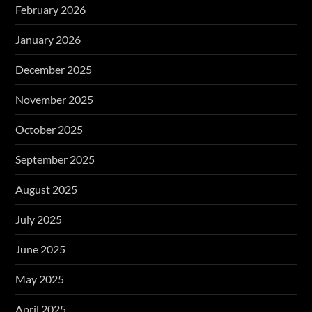
February 2026
January 2026
December 2025
November 2025
October 2025
September 2025
August 2025
July 2025
June 2025
May 2025
April 2025