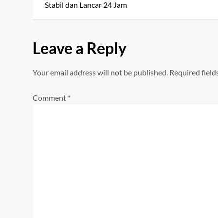
o
Stabil dan Lancar 24 Jam
s
t
Leave a Reply
n
Your email address will not be published.
Required fiel
a
Comment
*
v
i
g
a
t
i