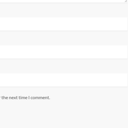
r the next time I comment.