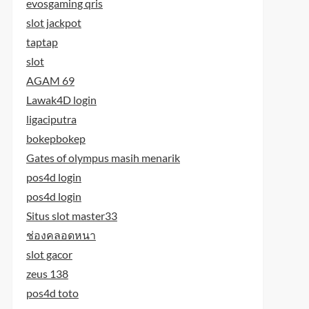
evosgaming qris
slot jackpot
taptap
slot
AGAM 69
Lawak4D login
ligaciputra
bokepbokep
Gates of olympus masih menarik
pos4d login
pos4d login
Situs slot master33
ช่องคลอดหนา
slot gacor
zeus 138
pos4d toto