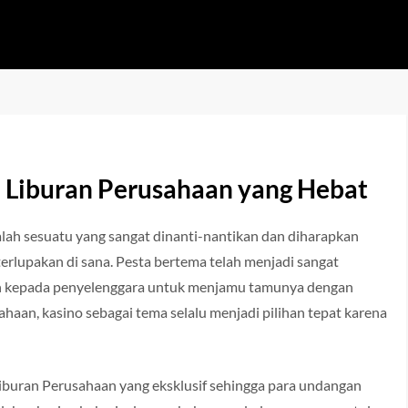
 Liburan Perusahaan yang Hebat
alah sesuatu yang sangat dinanti-nantikan dan diharapkan
rlupakan di sana. Pesta bertema telah menjadi sangat
han kepada penyelenggara untuk menjamu tamunya dengan
sahaan, kasino sebagai tema selalu menjadi pilihan tepat karena
buran Perusahaan yang eksklusif sehingga para undangan