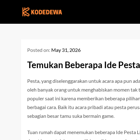
Skip
to
content
Posted on:
May 31, 2026
Temukan Beberapa Ide Pesta
Pesta, yang diselenggarakan untuk acara apa pun ad
oleh banyak orang untuk menghabiskan momen tak te
populer saat ini karena memberikan beberapa pili
berbagai cara. Baik itu acara pribadi atau pesta peru
sebagian besar tamu suka bermain game.
Tuan rumah dapat menemukan beberapa Ide Pesta Li