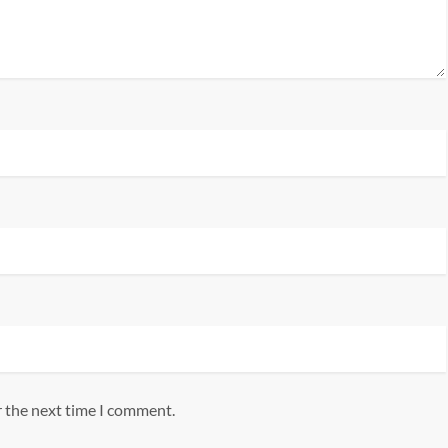
r the next time I comment.