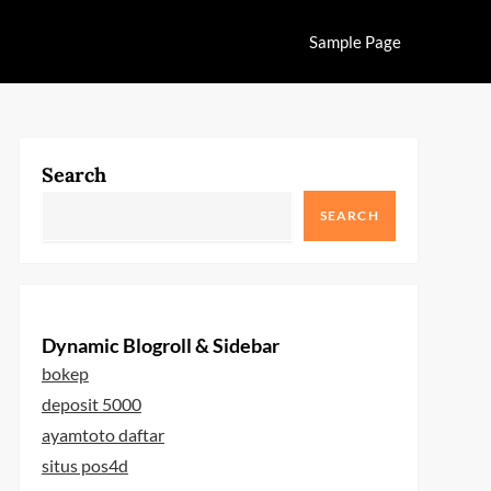
Sample Page
Search
SEARCH
Dynamic Blogroll & Sidebar
bokep
deposit 5000
ayamtoto daftar
situs pos4d