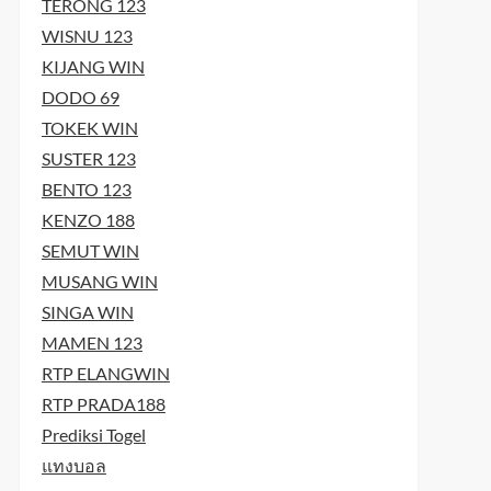
TERONG 123
WISNU 123
KIJANG WIN
DODO 69
TOKEK WIN
SUSTER 123
BENTO 123
KENZO 188
SEMUT WIN
MUSANG WIN
SINGA WIN
MAMEN 123
RTP ELANGWIN
RTP PRADA188
Prediksi Togel
แทงบอล