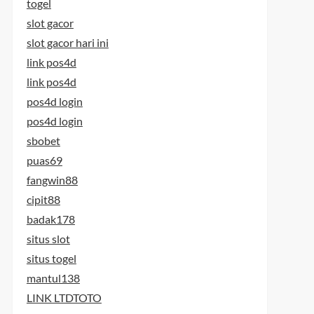
togel
slot gacor
slot gacor hari ini
link pos4d
link pos4d
pos4d login
pos4d login
sbobet
puas69
fangwin88
cipit88
badak178
situs slot
situs togel
t
mantul138
t
LINK LTDTOTO