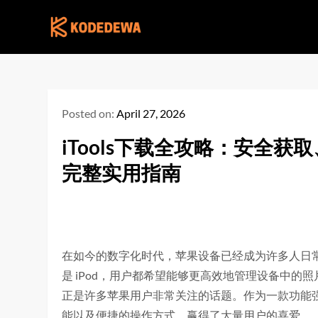
Skip
to
content
Posted on:
April 27, 2026
iTools下载全攻略：安全
完整实用指南
在如今的数字化时代，苹果设备已经成为许多人日常工作
是 iPod，用户都希望能够更高效地管理设备中的
正是许多苹果用户非常关注的话题。作为一款功能强大
能以及便捷的操作方式，赢得了大量用户的喜爱。