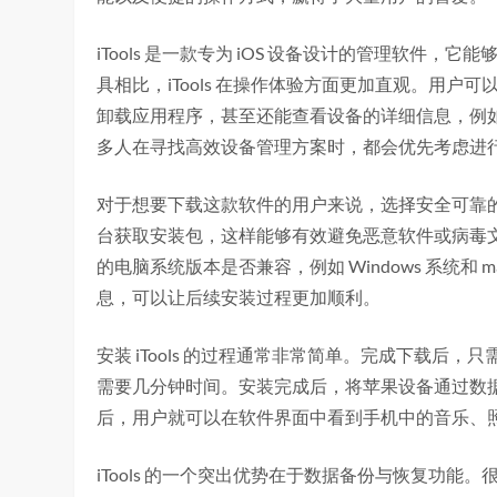
iTools 是一款专为 iOS 设备设计的管理软
具相比，iTools 在操作体验方面更加直观。用
卸载应用程序，甚至还能查看设备的详细信息，例
多人在寻找高效设备管理方案时，都会优先考虑进行 iT
对于想要下载这款软件的用户来说，选择安全可靠
台获取安装包，这样能够有效避免恶意软件或病毒文件
的电脑系统版本是否兼容，例如 Windows 系统和
息，可以让后续安装过程更加顺利。
安装 iTools 的过程通常非常简单。完成下载
需要几分钟时间。安装完成后，将苹果设备通过数
后，用户就可以在软件界面中看到手机中的音乐、
iTools 的一个突出优势在于数据备份与恢复功