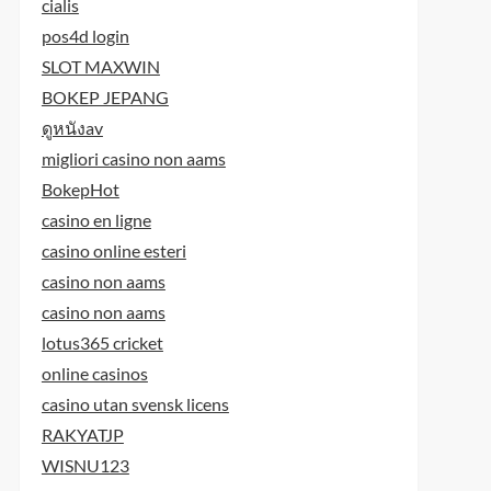
cialis
pos4d login
SLOT MAXWIN
BOKEP JEPANG
ดูหนังav
migliori casino non aams
BokepHot
casino en ligne
casino online esteri
casino non aams
casino non aams
lotus365 cricket
online casinos
casino utan svensk licens
RAKYATJP
WISNU123