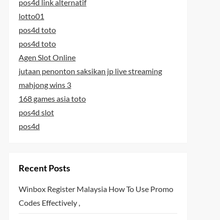
pos4d link alternatif
lotto01
pos4d toto
pos4d toto
Agen Slot Online
jutaan penonton saksikan jp live streaming
mahjong wins 3
168 games asia toto
pos4d slot
pos4d
Recent Posts
Winbox Register Malaysia How To Use Promo
Codes Effectively ,