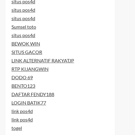
situs pos4d
situs pos4d
situs pos4d
Sumsel toto
situs pos4d
BEWOK WIN
SITUS GACOR
LINK ALTERNATIF RAKYATJP
RTP KIJANGWIN
DODO 69
BENTO123
DAFTAR FENDY188
LOGIN BATIK77
link pos4d
link pos4d
togel