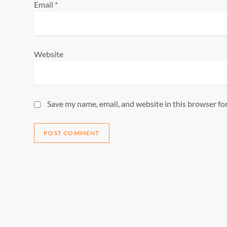
Email
*
Website
Save my name, email, and website in this browser fo